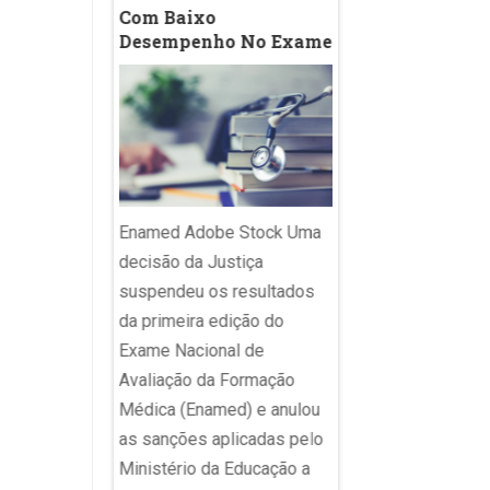
Com Baixo
Desacelera Nas O
Desempenho No Exame
Etapas; Veja A
Evolução Do Índi
Estado
írgula;
nto final;
 aspas
Enamed Adobe Stock Uma
 Depois da
Imagem ilustrativa 
decisão da Justiça
 travessão, que
sala de aula. Agênc
suspendeu os resultados
o de ChatGPT,
avanço no Índice de
da primeira edição do
ula, um dos
Desenvolvimento d
Exame Nacional de
ontuação mais
Educação Básica (Id
Avaliação da Formação
na comunicação
2025 foi alavancado
Médica (Enamed) e anulou
á sob
desempenho da red
as sanções aplicadas pelo
o” de
privada. Enquanto a 
Ministério da Educação a
por ser “coisa