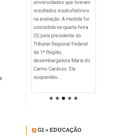
pública atingiu a me
universidades que tiveram
lêmica viralizou
apenas nos anos ini
resultados insatisfatórios
uária do X
ensino fundamental,
na avaliação. A medida foi
assou a notar
privada superou as 
concedida na quarta-feira
no uso da
para a etapa, além d
(5) pela presidente do
solar...
também ter superad
Tribunal Regional Federal
objetivo nos anos fi
da 1ª Região,
no...
desembargadora Maria do
Carmo Cardoso. Ela
suspendeu...
e
G1 > EDUCAÇÃO