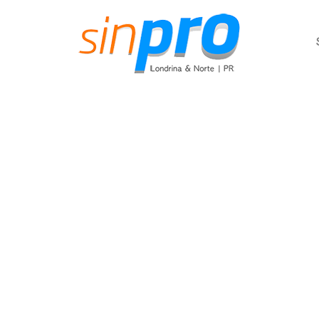
IA 
Tec
Aul
Ens