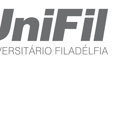
orização
Entenda Pesquisa Sobre
Casos Matsunaga E
Samudio
Pontuação; v
no estuda com
travessão; po
utador. Gustavo
reticências;
TCC de Direito com frase
lizzon/SVM A
Reprodução
'Antes Elize do que Eliza'
eminação acelerada de
polêmica do
viraliza nas redes Talvez
elos de linguagem
indicaria us
você tenha feito seu
o o ChatGPT nos
agora a vírg
Trabalho de Conclusão de
ientes escolares
sinais de p
Curso (TCC) no fim da
alou um diagnóstico
utilizados 
faculdade e sentido que
 se repete com
escrita, est
quase ninguém além da
ações mínimas entre
“investigaçã
banca de professores leu o
essores, gestores e
internautas 