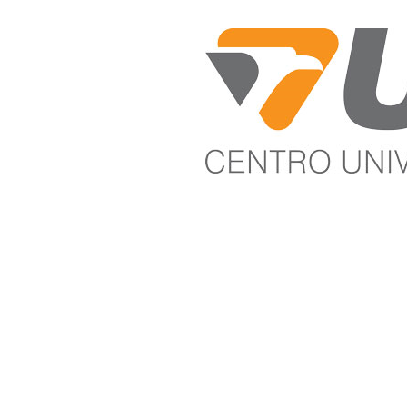
Mem
Alu
comp
Pel
diss
mod
com
amb
inst
que
vari
prof