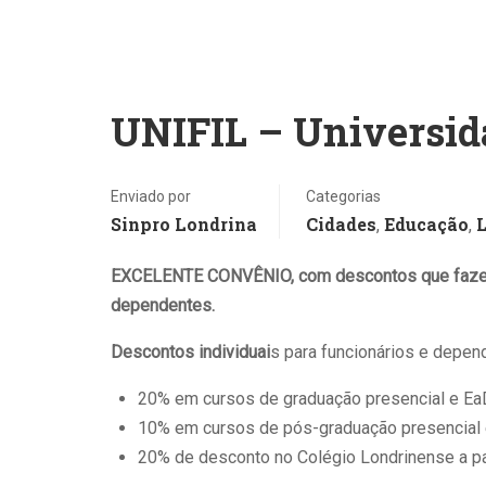
form
públ
terc
trab
UNIFIL – Universida
ens
de v
exer
Enviado por
Categorias
Sinpro Londrina
Cidades
Educação
,
,
de 
inte
EXCELENTE CONVÊNIO, com descontos que fazem 
artifi
dependentes.
Descontos individuai
s para funcionários e depen
20% em cursos de graduação presencial e Ea
10% em cursos de pós-graduação presencial
20% de desconto no Colégio Londrinense a par