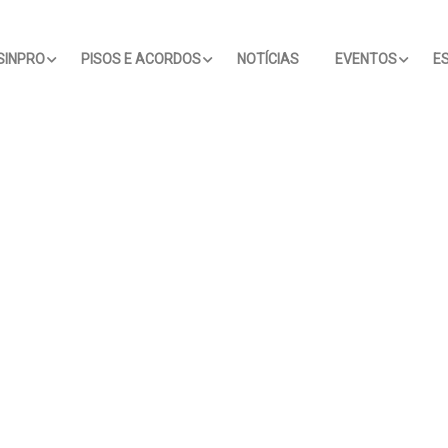
SINPRO
PISOS E ACORDOS
NOTÍCIAS
EVENTOS
E
Nas Escolas: Uso De
'Antes Elize Do Que
Vírgula Vi
nologia Na Sala De
Eliza': Título De TCC De
IA'? O Que
a Expõe Limites Do
Aluna De Direito
Polêmica 
ino Baseado Na
Viraliza Nas Redes;
Pontuação