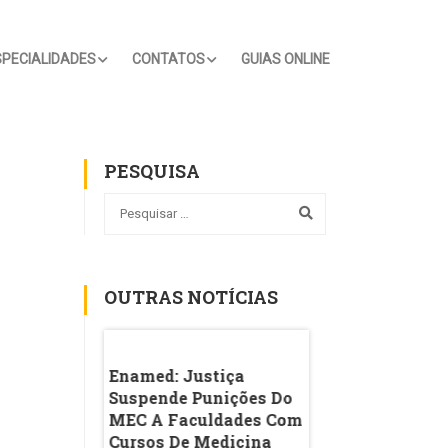
SPECIALIDADES
CONTATOS
GUIAS ONLINE
PESQUISA
OUTRAS NOTÍCIAS
rou 'coisa De
Enamed: Justiça
Ideb Da Rede Púb
 Explica A
Suspende Punições Do
Melhora Nos An
Sobre A
MEC A Faculdades Com
Iniciais Do Ensin
 Nas Redes
Cursos De Medicina
Fundamental, M