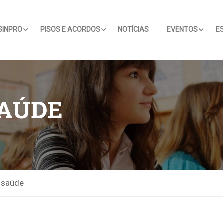
SINPRO
PISOS E ACORDOS
NOTÍCIAS
EVENTOS
E
SAÚDE
 saúde