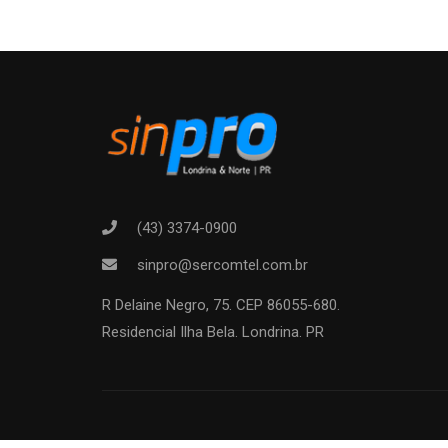
(43) 3374-0900
sinpro@sercomtel.com.br
R Delaine Negro, 75. CEP 86055-680.
Residencial Ilha Bela. Londrina. PR
VENHA 
Sindicato que repres