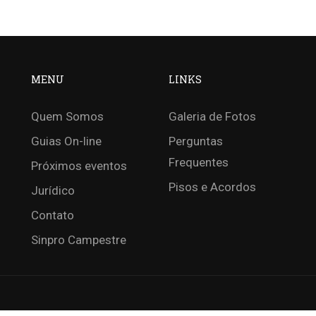
MENU
LINKS
Quem Somos
Galeria de Fotos
Guias On-line
Perguntas
Frequentes
Próximos eventos
Pisos e Acordos
Jurídico
Contato
Sinpro Campestre
SE JUNTAR AO SINPRO L
enta os profissionais das escolas particulares de Londri