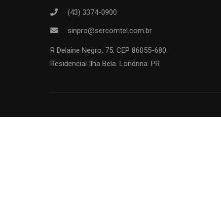
(43) 3374-0900
sinpro@sercomtel.com.br
R Delaine Negro, 75. CEP 86055-680.
Residencial Ilha Bela. Londrina. PR
VENHA 
Sindicato que repres