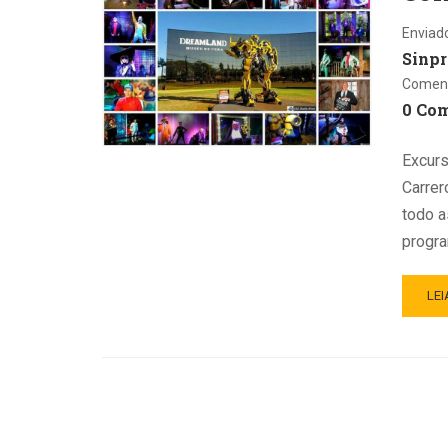
Enviad
Sinpr
Coment
0 Co
Excurs
Carrer
todo a
progra
LEI