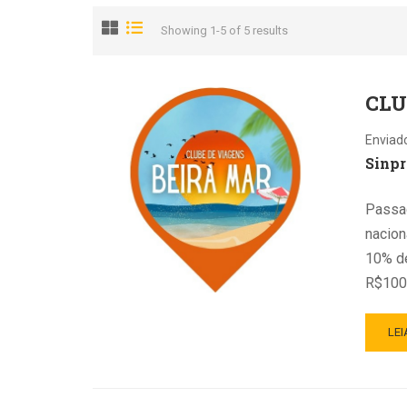
Showing 1-5 of 5 results
CLU
Enviad
Sinpr
Passag
nacio
10% d
R$100 
LEI