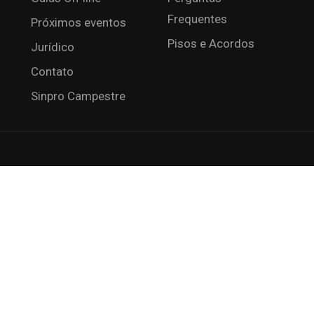
Frequentes
Próximos eventos
Pisos e Acordos
Jurídico
Contato
Sinpro Campestre
SE JUNTAR AO SINPRO L
enta os profissionais das escolas particulares de Londri
Criação de Sites: