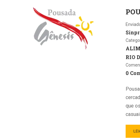
POU
Enviad
Sinpr
Catego
ALI
RIO 
Coment
0 Co
Pousa
cercad
que os
casuai
LEI