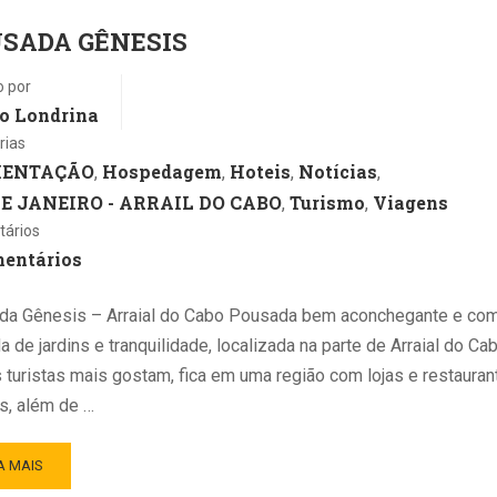
SADA GÊNESIS
o por
o Londrina
rias
MENTAÇÃO
Hospedagem
Hoteis
Notícias
,
,
,
,
DE JANEIRO - ARRAIL DO CABO
Turismo
Viagens
,
,
ários
mentários
da Gênesis – Arraial do Cabo Pousada bem aconchegante e com
a de jardins e tranquilidade, localizada na parte de Arraial do C
 turistas mais gostam, fica em uma região com lojas e restauran
s, além de …
A MAIS