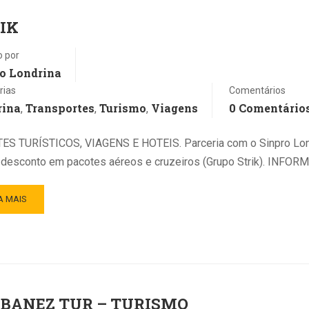
IK
o por
o Londrina
rias
Comentários
rina
Transportes
Turismo
Viagens
0 Comentário
,
,
,
ES TURÍSTICOS, VIAGENS E HOTEIS. Parceria com o Sinpro Lon
desconto em pacotes aéreos e cruzeiros (Grupo Strik). INFO
A MAIS
BANEZ TUR – TURISMO