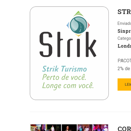
STR
Enviad
Sinpr
Catego
Lond
PACOT
2% de 
LEI
COR