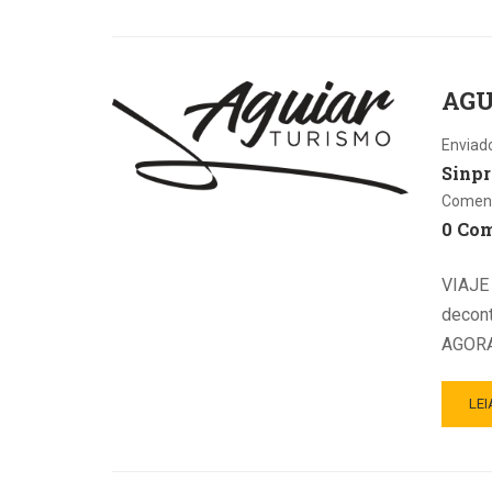
AGU
Enviad
Sinpr
Coment
0 Co
VIAJE
decont
AGORA
LEI