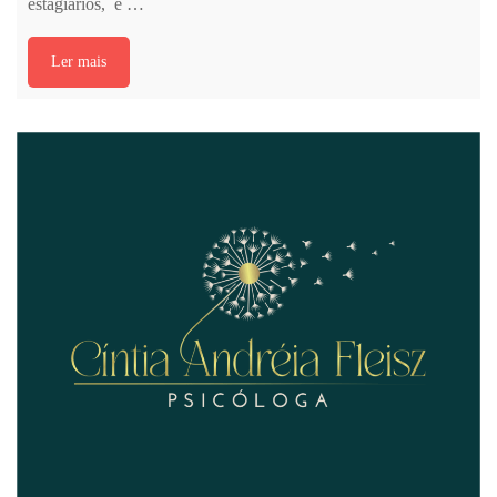
estagiários, e …
Ler mais