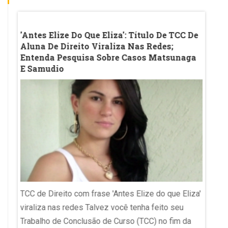
erta
'Antes Elize Do Que Eliza': Título De TCC De
Vírgul
Aluna De Direito Viraliza Nas Redes;
A Pol
Entenda Pesquisa Sobre Casos Matsunaga
E Samudio
Pontuaç
reticê
TCC de Direito com frase 'Antes Elize do que Eliza'
polêmi
viraliza nas redes Talvez você tenha feito seu
ChatGPT
Trabalho de Conclusão de Curso (TCC) no fim da
pontua