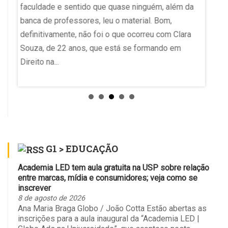
 que
faculdade e sentido que quase ninguém, além da
está so
 11h,
banca de professores, leu o material. Bom,
“coisa 
ade de
definitivamente, não foi o que ocorreu com Clara
usuári
to ao
Souza, de 22 anos, que está se formando em
no uso 
m se
Direito na...
G1 > EDUCAÇÃO
Academia LED tem aula gratuita na USP sobre relação
entre marcas, mídia e consumidores; veja como se
inscrever
8 de agosto de 2026
Ana Maria Braga Globo / João Cotta Estão abertas as
inscrições para a aula inaugural da “Academia LED |