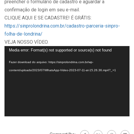
preencher o formulário de cadastro e aguardar a
confirmação de login em seu e-mail.
CLIQUE AQUI E SE CADASTRE! É GRÁTIS:
https://sinprolondrina.com.br/cadastro-parceria-sinpro-
folha-de-londrina/
VEJA NOSSO VÍDEO.
Tocador
Media error: Format(s) not supported or source(s) not found
de
Fazer download do arquivo: https://sinprolondrina.com.br/wp-
vídeo
content/uploads/2023/07/WhatsApp-Video-2023-07-11-at-15.26.36.mp4?_=1