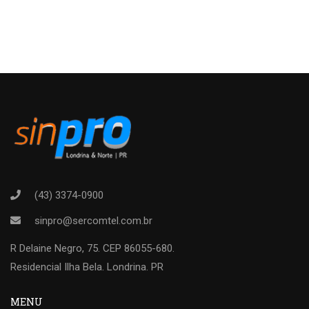
(43) 3374-0900
sinpro@sercomtel.com.br
R Delaine Negro, 75. CEP 86055-680.
Residencial Ilha Bela. Londrina. PR
MENU