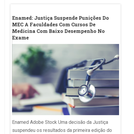
lica
Enamed: Justiça Suspende Punições Do
Acade
des
MEC A Faculdades Com Cursos De
Sobre
Medicina Com Baixo Desempenho No
Consu
Exame
Ana Ma
Enamed Adobe Stock Uma decisão da Justiça
as insc
rita,
suspendeu os resultados da primeira edição do
LED | 