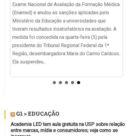
r
Exame Nacional de Avaliação da Formação Médica
nesta s
(Enamed) e anulou as sanções aplicadas pelo
Auditó
umento
Ministério da Educação a universidades que
São Pau
tiveram resultados insatisfatórios na avaliação. A
público
medida foi concedida na quarta-feira (5) pela
Guarnie
presidente do Tribunal Regional Federal da 1ª
Região, desembargadora Maria do Carmo Cardoso.
Ela suspendeu...
G1 > EDUCAÇÃO
Academia LED tem aula gratuita na USP sobre relação
entre marcas, mídia e consumidores; veja como se