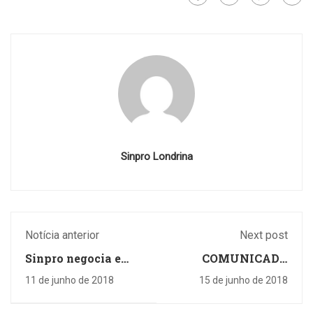
Sinpro Londrina
Notícia anterior
Next post
Sinpro negocia e
COMUNICADO
CEI Santo Antônio
SINPRO SOBRE A
11 de junho de 2018
15 de junho de 2018
deve regularizar
COPA DO MUNDO
salários até quarta-