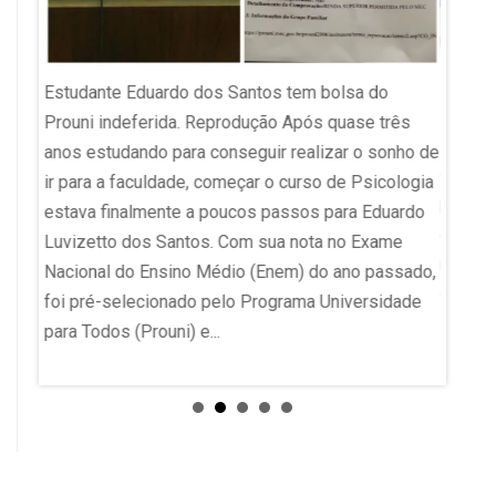
Imagem 
Estudante Eduardo dos Santos tem bolsa do
RBS O 
Prouni indeferida. Reprodução Após quase três
a
Educaç
anos estudando para conseguir realizar o sonho de
 do
desemp
ir para a faculdade, começar o curso de Psicologia
édica
pública
estava finalmente a poucos passos para Eduardo
o
ensino
Luvizetto dos Santos. Com sua nota no Exame
metas 
Nacional do Ensino Médio (Enem) do ano passado,
o. A
o objet
foi pré-selecionado pelo Programa Universidade
para Todos (Prouni) e...
ª
doso.