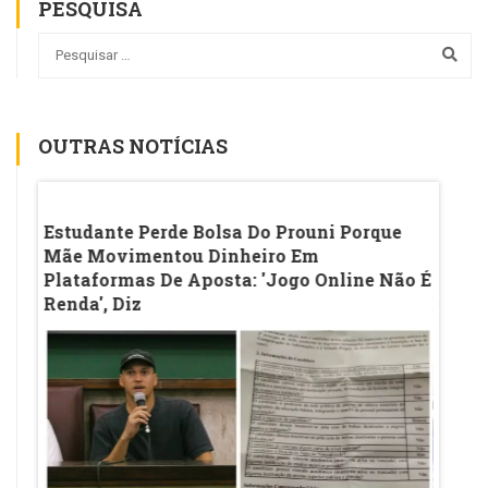
PESQUISA
OUTRAS NOTÍCIAS
o
Estudante Perde Bolsa Do Prouni Porque
Ideb 
Mãe Movimentou Dinheiro Em
Inici
Plataformas De Aposta: 'Jogo Online Não É
Desac
Renda', Diz
Evolu