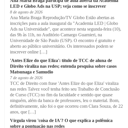
Ana Maria Braga participa de aula aberta da Academia
LED e Globo Ads na USP; veja como se inscrever
8 de agosto de 2026
Ana Maria Braga Reprodução/TV Globo Estão abertas as
inscrições para a aula inaugural da "Academia LED | Globo
Ads na Universidade", que acontece nesta segunda-feira (10),
das 9h às 11h, no Auditório Camargo Guarnieri, na
Universidade de São Paulo (USP). O encontro é gratuito e
aberto ao público universitário. Os interessados podem se
inscrever online […]
'Antes Elize do que Eliza': título de TCC de aluna de
Direito viraliza nas redes; entenda pesquisa sobre casos
Matsunaga e Samudio
7 de agosto de 2026
TCC de Direito com frase 'Antes Elize do que Eliza' viraliza
nas redes Talvez você tenha feito seu Trabalho de Conclusão
de Curso (TCC) no fim da faculdade e sentido que quase
ninguém, além da banca de professores, leu o material. Bom,
definitivamente, não foi o que ocorreu com Clara Souza, de 22
anos, que […]
Vírgula virou 'coisa de IA'? O que explica a polêmica
sobre a pontuação nas redes