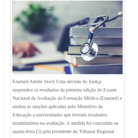
ias;
o, que
 sinais
Ana Mar
Enamed Adobe Stock Uma decisão da Justiça
ta,
inscriç
suspendeu os resultados da primeira edição do Exame
sa de
Globo A
Nacional de Avaliação da Formação Médica (Enamed) e
narrar
segunda
anulou as sanções aplicadas pelo Ministério da
para
Guarnie
Educação a universidades que tiveram resultados
encontro
insatisfatórios na avaliação. A medida foi concedida na
no Audi
quarta-feira (5) pela presidente do Tribunal Regional