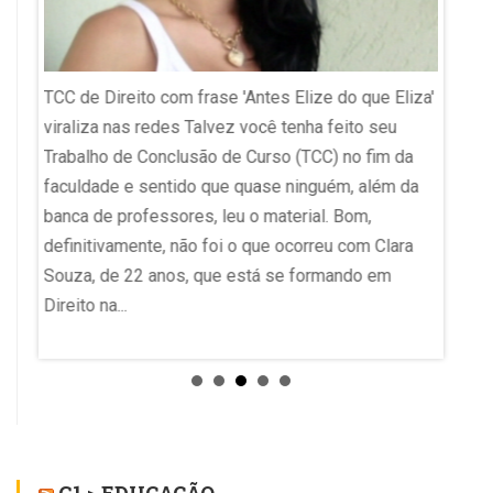
Pontuaç
reticê
TCC de Direito com frase 'Antes Elize do que Eliza'
polêmi
viraliza nas redes Talvez você tenha feito seu
ChatGPT
Trabalho de Conclusão de Curso (TCC) no fim da
pontua
 que
faculdade e sentido que quase ninguém, além da
está so
 11h,
banca de professores, leu o material. Bom,
“coisa 
ade de
definitivamente, não foi o que ocorreu com Clara
usuári
to ao
Souza, de 22 anos, que está se formando em
no uso 
m se
Direito na...