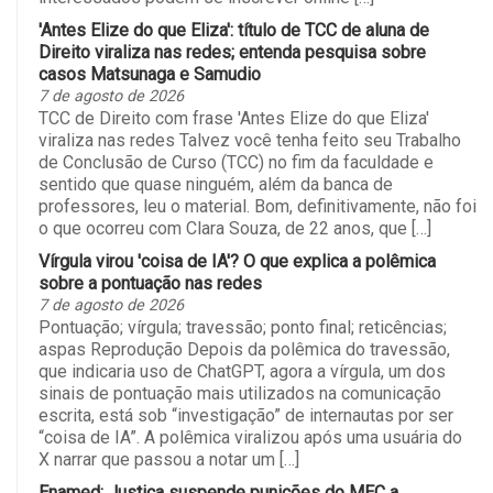
'Antes Elize do que Eliza': título de TCC de aluna de
Direito viraliza nas redes; entenda pesquisa sobre
casos Matsunaga e Samudio
7 de agosto de 2026
TCC de Direito com frase 'Antes Elize do que Eliza'
viraliza nas redes Talvez você tenha feito seu Trabalho
de Conclusão de Curso (TCC) no fim da faculdade e
sentido que quase ninguém, além da banca de
professores, leu o material. Bom, definitivamente, não foi
o que ocorreu com Clara Souza, de 22 anos, que […]
Vírgula virou 'coisa de IA'? O que explica a polêmica
sobre a pontuação nas redes
7 de agosto de 2026
Pontuação; vírgula; travessão; ponto final; reticências;
aspas Reprodução Depois da polêmica do travessão,
que indicaria uso de ChatGPT, agora a vírgula, um dos
sinais de pontuação mais utilizados na comunicação
escrita, está sob “investigação” de internautas por ser
“coisa de IA”. A polêmica viralizou após uma usuária do
X narrar que passou a notar um […]
Enamed: Justiça suspende punições do MEC a