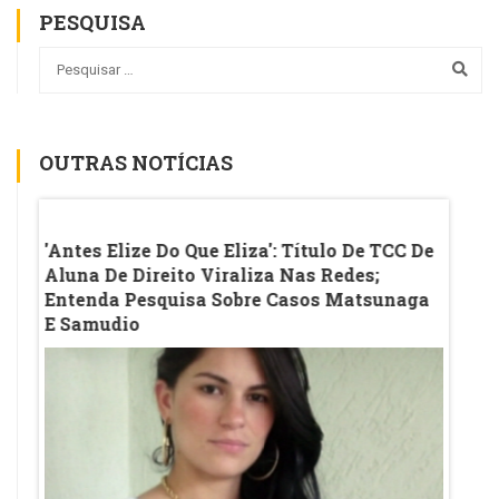
PESQUISA
OUTRAS NOTÍCIAS
erta
'Antes Elize Do Que Eliza': Título De TCC De
Vírgul
Aluna De Direito Viraliza Nas Redes;
A Pol
Entenda Pesquisa Sobre Casos Matsunaga
E Samudio