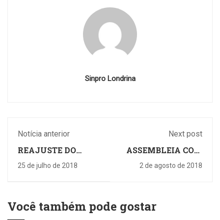
Sinpro Londrina
Notícia anterior
Next post
REAJUSTE DO
ASSEMBLEIA COM
PLANO UNIMED
PROFESSORES DE
25 de julho de 2018
2 de agosto de 2018
CURSOS LIVRES
NESTE SÁBADO
Você também pode gostar