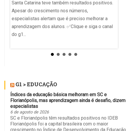
escola
Santa Catarina teve também resultados positivos.
Mas, a
Apesar do crescimento nos números,
.
“manob
especialistas alertam que é preciso melhorar a
alguns
aprendizagem dos alunos. ✅Clique e siga o canal
índices
do g1...
G1 > EDUCAÇÃO
Índices da educação básica melhoram em SC e
Florianópolis, mas aprendizagem ainda é desafio, dizem
especialistas
6 de agosto de 2026
SC e Florianópolis têm resultados positivos no IDEB
Florianópolis foi a capital brasileira com o maior
crescimento no Índice de Desenvolvimento da Educação