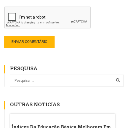
PESQUISA
OUTRAS NOTÍCIAS
Em
Índices Da Educação Básica Melhoram Em
Ideb 