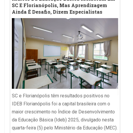
ca E
SC E Florianópolis, Mas Aprendizagem
Bate 
zem
Ainda É Desafio, Dizem Especialistas
Estadu
Exem
la no
SC e Florianópolis têm resultados positivos no
 dois
Sala de
IDEB Florianópolis foi a capital brasileira com o
s
Uberab
maior crescimento no Índice de Desenvolvimento
da Edu
da Educação Básica (Ideb) 2025, divulgado nesta
l para
quarta-
quarta-feira (5) pelo Ministério da Educação (MEC).
essas