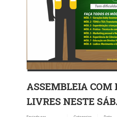
ASSEMBLEIA COM 
LIVRES NESTE SÁ
Enviado por
Categorias
Data