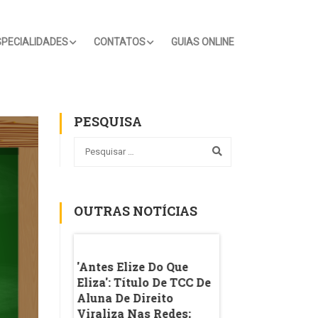
SPECIALIDADES
CONTATOS
GUIAS ONLINE
PESQUISA
OUTRAS NOTÍCIAS
olas: Uso De
'Antes Elize Do Que
Vírgula Virou 'co
a Na Sala De
Eliza': Título De TCC De
IA'? O Que Explic
e Limites Do
Aluna De Direito
Polêmica Sobre A
seado Na
Viraliza Nas Redes;
Pontuação Nas R