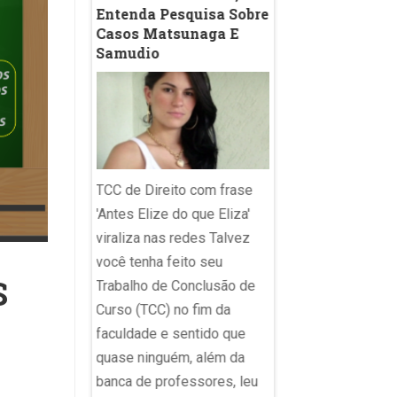
ção
Entenda Pesquisa Sobre
Casos Matsunaga E
Samudio
Pontuação; vírgula;
a com
travessão; ponto fina
 Gustavo
reticências; aspas
TCC de Direito com frase
SVM A
Reprodução Depois
'Antes Elize do que Eliza'
o acelerada de
polêmica do travess
viraliza nas redes Talvez
 linguagem
indicaria uso de Cha
você tenha feito seu
tGPT nos
agora a vírgula, um 
S
Trabalho de Conclusão de
scolares
sinais de pontuação
Curso (TCC) no fim da
diagnóstico
utilizados na comun
faculdade e sentido que
te com
escrita, está sob
quase ninguém, além da
ínimas entre
“investigação” de
banca de professores, leu
, gestores e
internautas por ser 