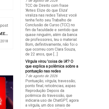
7 de agosto de 2026
TCC de Direito com frase
'Antes Elize do que Eliza'
viraliza nas redes Talvez você
tenha feito seu Trabalho de
Conclusão de Curso (TCC) no
 post
fim da faculdade e sentido que
IMED
quase ninguém, além da banca
ADO
de professores, leu o material.
 2018
Bom, definitivamente, não foi o
que ocorreu com Clara Souza,
de 22 anos, que […]
Vírgula virou 'coisa de IA'? O
que explica a polêmica sobre a
pontuação nas redes
7 de agosto de 2026
Pontuação; vírgula; travessão;
ponto final; reticências; aspas
Reprodução Depois da
polêmica do travessão, que
indicaria uso de ChatGPT, agora
a vírgula, um dos sinais de