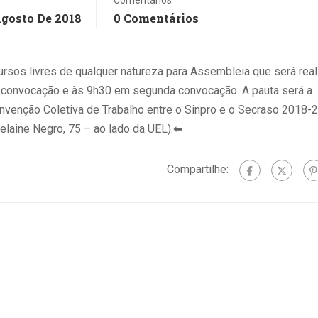
formuladores
Agosto De 2018
0 Comentários
públicas: os
terceirizan
trabalhos, r
rsos livres de qualquer natureza para Assembleia que será rea
ensaios co
a convocação e às 9h30 em segunda convocação. A pauta será a
de voz e re
venção Coletiva de Trabalho entre o Sinpro e o Secraso 2018-2
exercícios 
laine Negro, 75 – ao lado da UEL).
⬅
de enuncia
interfaces d
Compartilhe:
artificial....