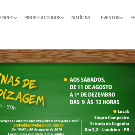
SINPRO
PISOS E ACORDOS
NOTÍCIAS
EVENTOS
E
IA Nas Esc
Tecnologi
Aula Expõ
Ensino Ba