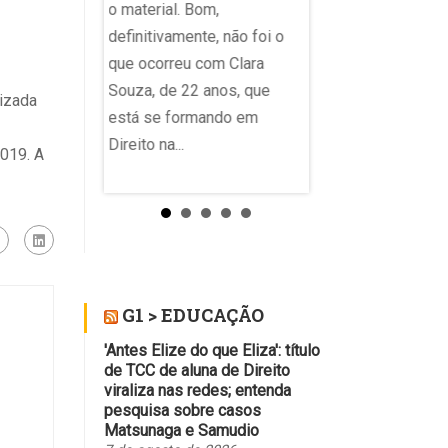
o material. Bom,
 de políticas
de IA”. A polêmica vi
definitivamente, não foi o
 alunos estão
após uma usuária do
que ocorreu com Clara
do seus
narrar que passou a 
Souza, de 22 anos, que
edigindo
lizada
um aumento no uso 
está se formando em
m um comando
vírgula para isolar...
Direito na...
solvendo
019. A
com a colagem
dos em
e inteligência
G1 > EDUCAÇÃO
'Antes Elize do que Eliza': título
de TCC de aluna de Direito
viraliza nas redes; entenda
pesquisa sobre casos
Matsunaga e Samudio