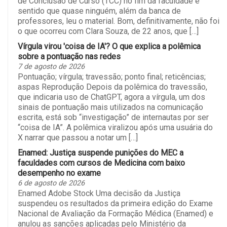
de Conclusão de Curso (TCC) no fim da faculdade e
sentido que quase ninguém, além da banca de
professores, leu o material. Bom, definitivamente, não foi
o que ocorreu com Clara Souza, de 22 anos, que […]
Vírgula virou 'coisa de IA'? O que explica a polêmica
sobre a pontuação nas redes
7 de agosto de 2026
Pontuação; vírgula; travessão; ponto final; reticências;
aspas Reprodução Depois da polêmica do travessão,
que indicaria uso de ChatGPT, agora a vírgula, um dos
sinais de pontuação mais utilizados na comunicação
escrita, está sob “investigação” de internautas por ser
“coisa de IA”. A polêmica viralizou após uma usuária do
X narrar que passou a notar um […]
Enamed: Justiça suspende punições do MEC a
faculdades com cursos de Medicina com baixo
desempenho no exame
6 de agosto de 2026
Enamed Adobe Stock Uma decisão da Justiça
suspendeu os resultados da primeira edição do Exame
Nacional de Avaliação da Formação Médica (Enamed) e
anulou as sanções aplicadas pelo Ministério da