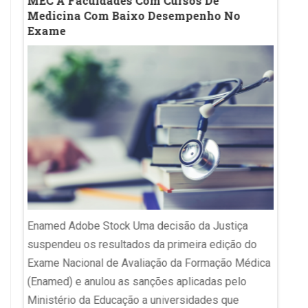
des
MEC A Faculdades Com Cursos De
Inici
Medicina Com Baixo Desempenho No
Desac
Exame
Evolu
Imagem 
RBS O 
Enamed Adobe Stock Uma decisão da Justiça
Educaç
rita,
suspendeu os resultados da primeira edição do
desemp
r
Exame Nacional de Avaliação da Formação Médica
pública
(Enamed) e anulou as sanções aplicadas pelo
ensino
umento
Ministério da Educação a universidades que