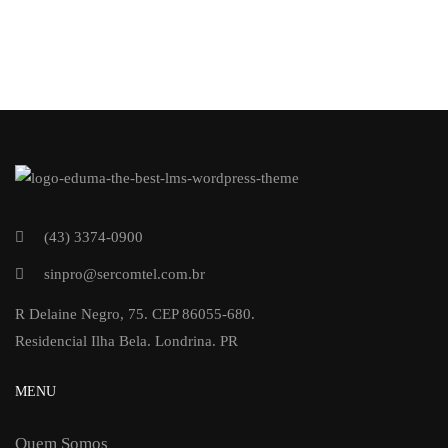
(43) 3374-0900
sinpro@sercomtel.com.br
R Delaine Negro, 75. CEP 86055-680.
Residencial Ilha Bela. Londrina. PR
MENU
Quem Somos