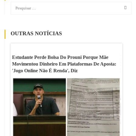
OUTRAS NOTÍCIAS
 A
Estudante Perde Bolsa Do Prouni Porque Mãe
Ideb D
ixo
Movimentou Dinheiro Em Plataformas De Aposta:
Ensino
'Jogo Online Não É Renda', Diz
Etapas