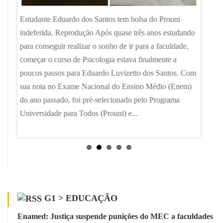
Imagem 
Estudante Eduardo dos Santos tem bolsa do Prouni
avanço 
indeferida. Reprodução Após quase três anos estudando
Básica 
para conseguir realizar o sonho de ir para a faculdade,
xame
rede pr
começar o curso de Psicologia estava finalmente a
med) e
apenas 
poucos passos para Eduardo Luvizetto dos Santos. Com
privada
sua nota no Exame Nacional do Ensino Médio (Enem)
ter supe
do ano passado, foi pré-selecionado pelo Programa
da na
Universidade para Todos (Prouni) e...
al
Carmo
G1 > EDUCAÇÃO
Enamed: Justiça suspende punições do MEC a faculdades