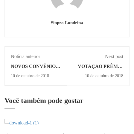
Sinpro Londrina
Notícia anterior
Next post
NOVOS CONVÊNIOS
VOTAÇÃO PRÊMIO
DO SINPRO
SINPRO
10 de outubro de 2018
10 de outubro de 2018
LONDRINA
EXCELÊNCIA
ENCERRADA -
VENCEDORES
SERÃO
Você também pode gostar
CONHECIDOS
DURANTE O BAILE
DO SINPRO
LONDRINA