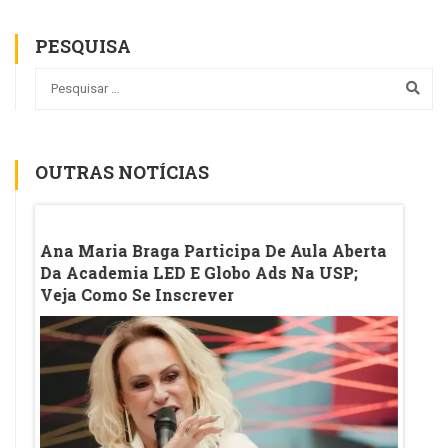
PESQUISA
OUTRAS NOTÍCIAS
os
Ana Maria Braga Participa De Aula Aberta
'Antes
Da Academia LED E Globo Ads Na USP;
Aluna
Veja Como Se Inscrever
Enten
E Sam