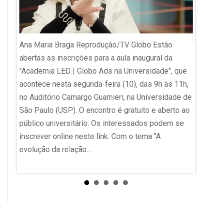
Ana Maria Braga Reprodução/TV Globo Estão
cia
TCC de 
abertas as inscrições para a aula inaugural da
 da
viraliz
"Academia LED | Globo Ads na Universidade", que
pelo
Trabal
acontece nesta segunda-feira (10), das 9h às 11h,
e
faculd
no Auditório Camargo Guarnieri, na Universidade de
is do
banca d
São Paulo (USP). O encontro é gratuito e aberto ao
s
definit
público universitário. Os interessados podem se
erado
Souza,
inscrever online neste link. Com o tema "A
Direito 
evolução da relação...