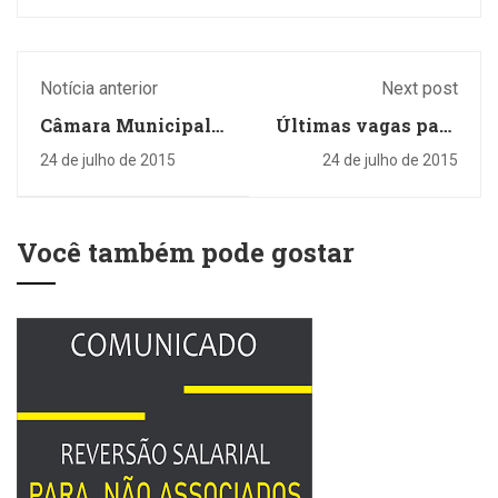
Notícia anterior
Next post
Câmara Municipal
Últimas vagas para
de Londrina envia
as Oficinas de
24 de julho de 2015
24 de julho de 2015
congratulações pela
Aperfeiçoamento
inauguração do
Profissional
Sinpro Campestre
Você também pode gostar