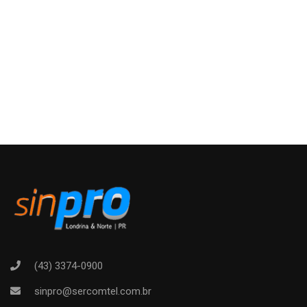
(43) 3374-0900
sinpro@sercomtel.com.br