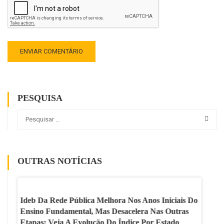
PESQUISA
OUTRAS NOTÍCIAS
 A
Ideb Da Rede Pública Melhora Nos Anos Iniciais Do
IA Nas
ixo
Ensino Fundamental, Mas Desacelera Nas Outras
Expõe 
Etapas; Veja A Evolução Do Índice Por Estado