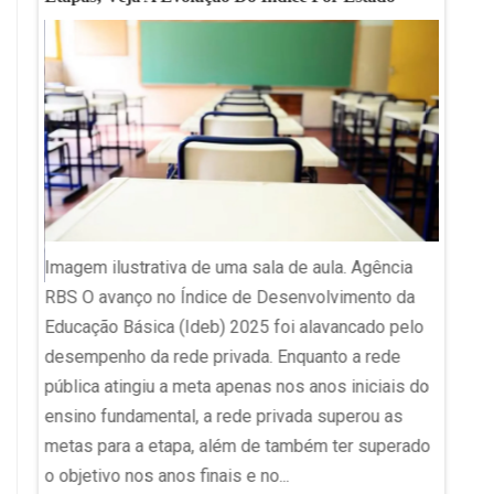
Aluno 
Imagem ilustrativa de uma sala de aula. Agência
Pelliz
RBS O avanço no Índice de Desenvolvimento da
modelo
a
Educação Básica (Ideb) 2025 foi alavancado pelo
ambien
 do
desempenho da rede privada. Enquanto a rede
se rep
édica
pública atingiu a meta apenas nos anos iniciais do
profes
o
ensino fundamental, a rede privada superou as
pública
metas para a etapa, além de também ter superado
trabal
o. A
o objetivo nos anos finais e no...
voz e 