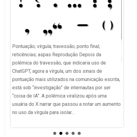
Pontuação; vírgula; travessão; ponto final;
reticências; aspas Reprodução Depois da
Eliza'
polêmica do travessão, que indicaria uso de
u
ChatGPT, agora a vírgula, um dos sinais de
Enamed
 da
pontuação mais utilizados na comunicação escrita,
suspen
m da
está sob “investigação” de internautas por ser
Exame 
“coisa de IA”. A polêmica viralizou após uma
(Ename
ara
usuária do X narrar que passou a notar um aumento
Minist
no uso da vírgula para isolar...
tiveram
medida 
preside