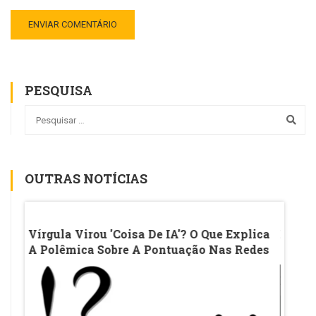
PESQUISA
OUTRAS NOTÍCIAS
CC De
Vírgula Virou 'coisa De IA'? O Que Explica
Ename
A Polêmica Sobre A Pontuação Nas Redes
MEC A
naga
Medic
Exam