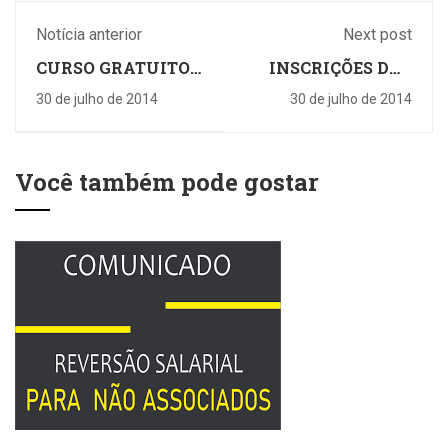
Notícia anterior
Next post
CURSO GRATUITO
INSCRIÇÕES DAS
DE CAPACITAÇÃO
OFICINAS
30 de julho de 2014
30 de julho de 2014
PARA
PEDAGÓGICAS
PROFESSORES
COMEÇAM NA
PRÓXIMA SEMANA
Você também pode gostar