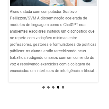
Aluno estuda com computador. Gustavo
cia
Pellizzon/SVM A disseminação acelerada de
SC e F
 da
modelos de linguagem como o ChatGPT nos
IDEB Fl
pelo
ambientes escolares instalou um diagnóstico que
maior 
e
se repete com variações mínimas entre
da Edu
is do
professores, gestores e formuladores de políticas
quarta-
s
públicas: os alunos estão terceirizando seus
Santa 
erado
trabalhos, redigindo ensaios com um comando de
Apesar
voz e resolvendo exercícios com a colagem de
especi
enunciados em interfaces de inteligência artificial....
aprend
do g1...