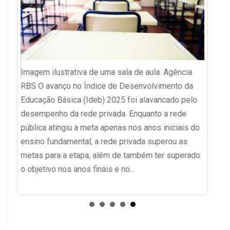
Imagem ilustrativa de uma sala de aula. Agência
Ana Ma
RBS O avanço no Índice de Desenvolvimento da
a
abertas
Educação Básica (Ideb) 2025 foi alavancado pelo
 do
"Acade
desempenho da rede privada. Enquanto a rede
édica
acontec
pública atingiu a meta apenas nos anos iniciais do
o
no Audi
ensino fundamental, a rede privada superou as
São Pau
metas para a etapa, além de também ter superado
o. A
públic
o objetivo nos anos finais e no...
inscrev
ª
evoluçã
doso.