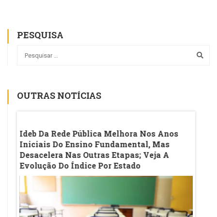
PESQUISA
OUTRAS NOTÍCIAS
o
Ideb Da Rede Pública Melhora Nos Anos
Ana M
Iniciais Do Ensino Fundamental, Mas
Da Ac
Desacelera Nas Outras Etapas; Veja A
Veja 
Evolução Do Índice Por Estado