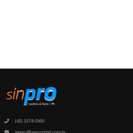
(43) 3374-0900
sinpro@sercomtel.com.br