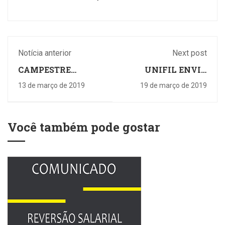
Notícia anterior
Next post
CAMPESTRE
UNIFIL ENVIA
AGORA TEM
RESPOSTA SOBRE
13 de março de 2019
19 de março de 2019
MASSOTERAPIA
QUESTIONAMENTOS
PARA HOMENS E
FEITO PELO
MULHERES
SINPRO LONDRINA
Você também pode gostar