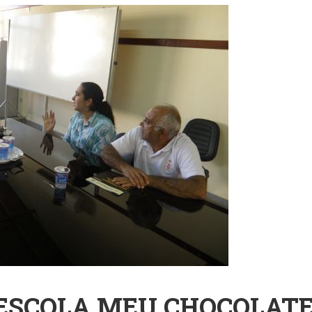
med: Justiça
Academia LED Tem
Ana Maria
pende Punições Do
Aula Gratuita Na USP
Participa 
 A Faculdades Com
Sobre Relação Entre
Aberta Da
sos De Medicina
Marcas, Mídia E
LED E Glo
 Baixo
Consumidores; Veja
USP; Veja
empenho No Exame
Como Se Inscrever
Inscrever
ESCOLA MEU CHOCOLAT