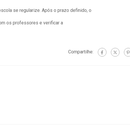
Universitária, no...
Com o tema 
ª Região,
scola se regularize. Após o prazo definido, o
relação...
embargadora Maria do
o Cardoso. Ela
om os professores e verificar a
endeu...
Compartilhe: