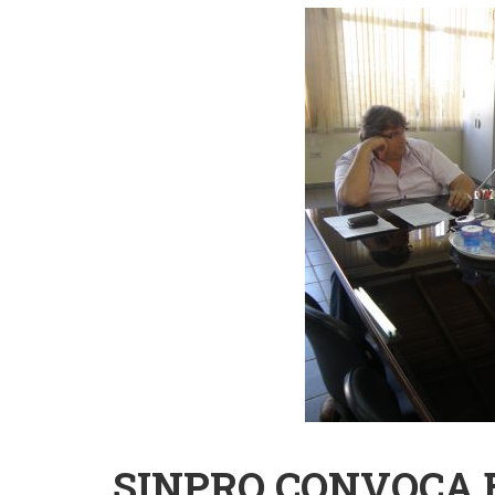
Ena
Sus
MEC
Cur
Com
Des
SINPRO CONVOCA 