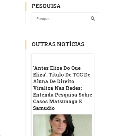
PESQUISA
OUTRAS NOTÍCIAS
 Braga
'Antes Elize Do Que
Vírgula Virou 'co
De Aula
Eliza': Título De TCC De
IA'? O Que Explic
 Academia
Aluna De Direito
Polêmica Sobre A
bo Ads Na
Viraliza Nas Redes;
Pontuação Nas R
 Como Se
Entenda Pesquisa Sobre
Casos Matsunaga E
Samudio
E
Pontuação; vírgula;