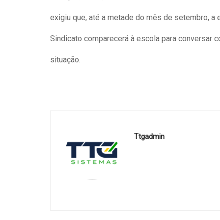
da 1
exigiu que, até a metade do mês de setembro, a e
des
Carm
Sindicato comparecerá à escola para conversar c
susp
situação.
Ttgadmin