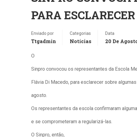
PARA ESCLARECER
Ena
deci
Enviado por
Categorias
Data
sus
Ttgadmin
Notícias
20 De Agost
da p
Exa
O
Aval
Médi
Sinpro convocou os representantes da Escola Me
as s
Flávia Di Macedo, para esclarecer sobre algumas 
Mini
univ
agosto.
resu
Os representantes da escola confirmaram algum
na a
conc
e se comprometeram a regularizá-las.
(5) 
Trib
O Sinpro, então,