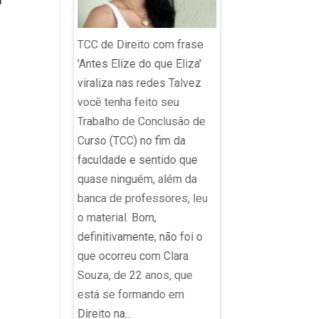
travessão; ponto fina
reticências; aspas
raga
TCC de Direito com frase
Reprodução Depois
/TV Globo
'Antes Elize do que Eliza'
polêmica do travess
s as inscrições
viraliza nas redes Talvez
indicaria uso de Cha
naugural da
você tenha feito seu
agora a vírgula, um 
ED | Globo Ads
Trabalho de Conclusão de
sinais de pontuação
ade", que
Curso (TCC) no fim da
utilizados na comun
sta segunda-
faculdade e sentido que
escrita, está sob
as 9h às 11h, no
quase ninguém, além da
“investigação” de
amargo
banca de professores, leu
internautas por ser 
a Universidade
o material. Bom,
de IA”. A polêmica vi
o (USP). O
definitivamente, não foi o
após uma usuária do
ratuito e aberto
que ocorreu com Clara
narrar que passou a 
niversitário. Os
Souza, de 22 anos, que
um aumento no uso 
os podem se
está se formando em
vírgula para isolar...
ine neste link.
Direito na...