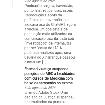
7 de agosto de 2026
Pontuação; vírgula; travessão;
ponto final; reticências; aspas
Reprodução Depois da
polêmica do travessão, que
indicaria uso de ChatGPT, agora
a vírgula, um dos sinais de
pontuação mais utilizados na
comunicação escrita, está sob
“investigação” de internautas
por ser “coisa de IA”. A
polêmica viralizou após uma
usuária do X narrar que passou
a notar um […]
Enamed: Justiça suspende
punições do MEC a faculdades
com cursos de Medicina com
baixo desempenho no exame
6 de agosto de 2026
Enamed Adobe Stock Uma
decisão da Justiça suspendeu
os resultados da primeira