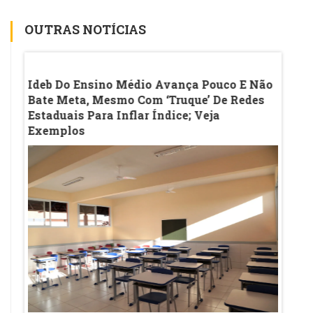
OUTRAS NOTÍCIAS
Sala
Ideb Do Ensino Médio Avança Pouco E Não
Estud
eado
Bate Meta, Mesmo Com ‘truque’ De Redes
Mãe M
Estaduais Para Inflar Índice; Veja
Plata
Exemplos
Renda'
Estuda