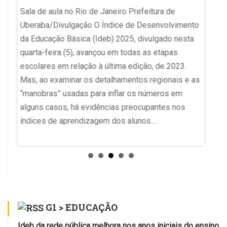
Prouni
Sala de aula no Rio de Janeiro Prefeitura de
o que
anos e
Uberaba/Divulgação O Índice de Desenvolvimento
ir para
da Educação Básica (Ideb) 2025, divulgado nesta
íticas
estava
quarta-feira (5), avançou em todas as etapas
Luvize
escolares em relação à última edição, de 2023.
o de
Nacion
Mas, ao examinar os detalhamentos regionais e as
de
foi pr
“manobras” usadas para inflar os números em
ial....
para To
alguns casos, há evidências preocupantes nos
índices de aprendizagem dos alunos....
G1 > EDUCAÇÃO
Ideb da rede pública melhora nos anos iniciais do ensino