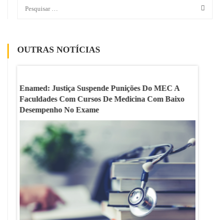
OUTRAS NOTÍCIAS
Enamed: Justiça Suspende Punições Do MEC A
Ideb D
Faculdades Com Cursos De Medicina Com Baixo
Ensino
Desempenho No Exame
Etapas
ias;