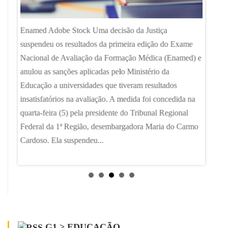
Imagem 
o, que
avanço 
 sinais
Enamed Adobe Stock Uma decisão da Justiça
Básica 
ta,
suspendeu os resultados da primeira edição do Exame
rede pr
sa de
Nacional de Avaliação da Formação Médica (Enamed) e
apenas 
narrar
anulou as sanções aplicadas pelo Ministério da
privada
para
Educação a universidades que tiveram resultados
ter supe
insatisfatórios na avaliação. A medida foi concedida na
quarta-feira (5) pela presidente do Tribunal Regional
Federal da 1ª Região, desembargadora Maria do Carmo
Cardoso. Ela suspendeu...
G1 > EDUCAÇÃO