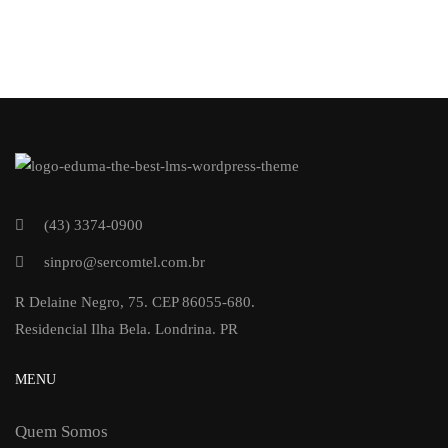
(43) 3374-0900
sinpro@sercomtel.com.br
R Delaine Negro, 75. CEP 86055-680.
Residencial Ilha Bela. Londrina. PR
MENU
Quem Somos