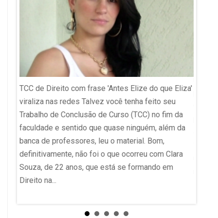
Pontuaç
reticê
TCC de Direito com frase 'Antes Elize do que Eliza'
polêmi
viraliza nas redes Talvez você tenha feito seu
ChatGPT
Trabalho de Conclusão de Curso (TCC) no fim da
o que
pontua
faculdade e sentido que quase ninguém, além da
está so
banca de professores, leu o material. Bom,
íticas
“coisa 
definitivamente, não foi o que ocorreu com Clara
usuári
Souza, de 22 anos, que está se formando em
o de
no uso 
Direito na...
de
ial....