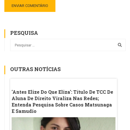
PESQUISA
OUTRAS NOTÍCIAS
Sala
'Antes Elize Do Que Eliza': Título De TCC De
Vírgul
eado
Aluna De Direito Viraliza Nas Redes;
A Pol
Entenda Pesquisa Sobre Casos Matsunaga
E Samudio