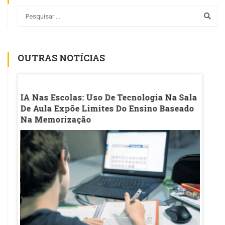
OUTRAS NOTÍCIAS
os
IA Nas Escolas: Uso De Tecnologia Na Sala
Índic
De Aula Expõe Limites Do Ensino Baseado
SC E 
Na Memorização
Ainda