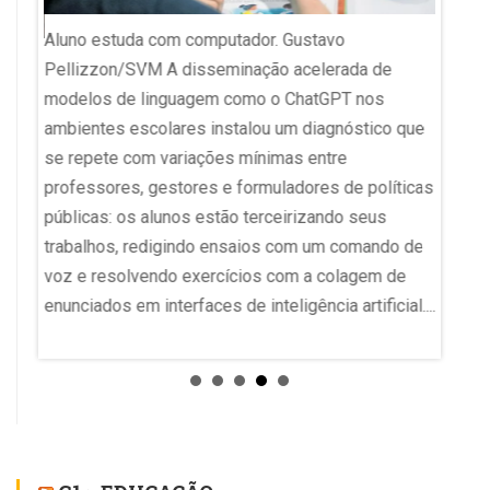
Aluno estuda com computador. Gustavo
cia
Pellizzon/SVM A disseminação acelerada de
SC e F
 da
modelos de linguagem como o ChatGPT nos
IDEB Fl
pelo
ambientes escolares instalou um diagnóstico que
maior 
e
se repete com variações mínimas entre
da Edu
is do
professores, gestores e formuladores de políticas
quarta-
s
públicas: os alunos estão terceirizando seus
Santa 
erado
trabalhos, redigindo ensaios com um comando de
Apesar
voz e resolvendo exercícios com a colagem de
especi
enunciados em interfaces de inteligência artificial....
aprend
do g1...