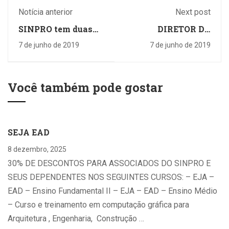
Notícia anterior
Next post
SINPRO tem duas
DIRETOR DO
cortesias para o 16º
SINPRO VISITA
7 de junho de 2019
7 de junho de 2019
Encontro
PROFESSORES DA
Paranaense de
UNOPAR HOJE
Astronomia
Você também pode gostar
SEJA EAD
8 dezembro, 2025
30% DE DESCONTOS PARA ASSOCIADOS DO SINPRO E
SEUS DEPENDENTES NOS SEGUINTES CURSOS: – EJA –
EAD – Ensino Fundamental II – EJA – EAD – Ensino Médio
– Curso e treinamento em computação gráfica para
Arquitetura , Engenharia, Construção …