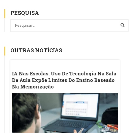
PESQUISA
OUTRAS NOTÍCIAS
os
IA Nas Escolas: Uso De Tecnologia Na Sala
'Antes
De Aula Expõe Limites Do Ensino Baseado
Aluna
Na Memorização
Enten
E Sam