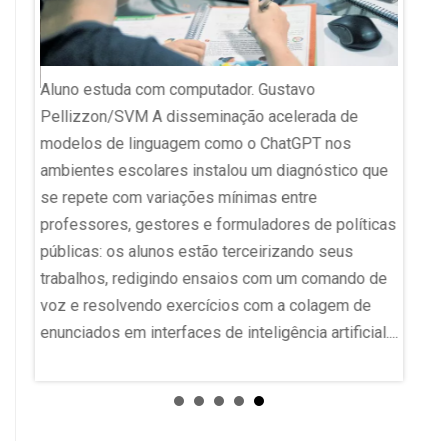
Aluno estuda com computador. Gustavo
cia
TCC de 
Pellizzon/SVM A disseminação acelerada de
 da
viraliz
modelos de linguagem como o ChatGPT nos
pelo
Trabal
ambientes escolares instalou um diagnóstico que
e
faculd
se repete com variações mínimas entre
is do
banca d
professores, gestores e formuladores de políticas
s
definit
públicas: os alunos estão terceirizando seus
erado
Souza,
trabalhos, redigindo ensaios com um comando de
Direito 
voz e resolvendo exercícios com a colagem de
enunciados em interfaces de inteligência artificial....