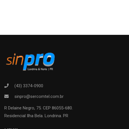
(43) 3374-0900
sinpro@sercomtel.com.br
R Delaine Negro, 75. CEP 86055-680.
Residencial Ilha Bela. Londrina. PR