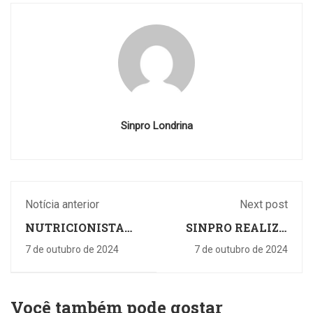
Sinpro Londrina
Notícia anterior
Next post
NUTRICIONISTA
SINPRO REALIZA
MÔNICA DE
ELEIÇÕES PARA A
7 de outubro de 2024
7 de outubro de 2024
ANDRADE
DIRETORIA NESTA
QUARTA, DIA 9
Você também pode gostar