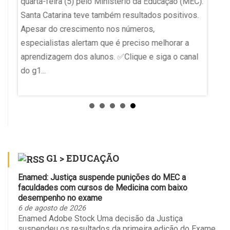
quarta-feira (5) pelo Ministério da Educação (MEC).
Minist
Santa Catarina teve também resultados positivos.
o de
tiveram
Apesar do crescimento nos números,
de
medida 
especialistas alertam que é preciso melhorar a
ial....
preside
aprendizagem dos alunos. ✅Clique e siga o canal
Região
do g1...
Ela sus
G1 > EDUCAÇÃO
Enamed: Justiça suspende punições do MEC a
faculdades com cursos de Medicina com baixo
desempenho no exame
6 de agosto de 2026
Enamed Adobe Stock Uma decisão da Justiça
suspendeu os resultados da primeira edição do Exame