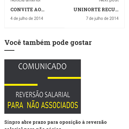
CONVITE AO
UNINORTE RECUA
PROFESSOR:
E NEGA DEMISSÃO
4 de julho de 2014
7 de julho de 2014
SINPRO 20 ANOS
EM MASSA
CONVIDA
Você também pode gostar
Sinpro abre prazo para oposição à reversão