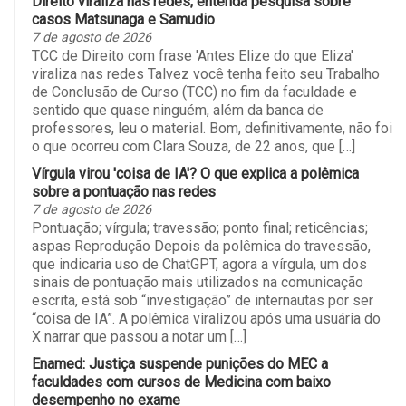
Direito viraliza nas redes; entenda pesquisa sobre
casos Matsunaga e Samudio
7 de agosto de 2026
TCC de Direito com frase 'Antes Elize do que Eliza'
viraliza nas redes Talvez você tenha feito seu Trabalho
de Conclusão de Curso (TCC) no fim da faculdade e
sentido que quase ninguém, além da banca de
professores, leu o material. Bom, definitivamente, não foi
o que ocorreu com Clara Souza, de 22 anos, que […]
Vírgula virou 'coisa de IA'? O que explica a polêmica
sobre a pontuação nas redes
7 de agosto de 2026
Pontuação; vírgula; travessão; ponto final; reticências;
aspas Reprodução Depois da polêmica do travessão,
que indicaria uso de ChatGPT, agora a vírgula, um dos
sinais de pontuação mais utilizados na comunicação
escrita, está sob “investigação” de internautas por ser
“coisa de IA”. A polêmica viralizou após uma usuária do
X narrar que passou a notar um […]
Enamed: Justiça suspende punições do MEC a
faculdades com cursos de Medicina com baixo
desempenho no exame