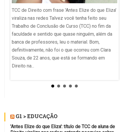
reticê
TCC de Direito com frase 'Antes Elize do que Eliza'
polêmi
viraliza nas redes Talvez você tenha feito seu
ChatGPT
Trabalho de Conclusão de Curso (TCC) no fim da
o que
pontua
faculdade e sentido que quase ninguém, além da
está so
banca de professores, leu o material. Bom,
íticas
“coisa 
definitivamente, não foi o que ocorreu com Clara
usuári
Souza, de 22 anos, que está se formando em
o de
no uso 
Direito na...
de
ial....
G1 > EDUCAÇÃO
'Antes Elize do que Eliza': título de TCC de aluna de