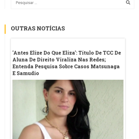
OUTRAS NOTÍCIAS
Sala
'Antes Elize Do Que Eliza': Título De TCC De
Vírgul
eado
Aluna De Direito Viraliza Nas Redes;
A Pol
Entenda Pesquisa Sobre Casos Matsunaga
E Samudio
Pontuaç