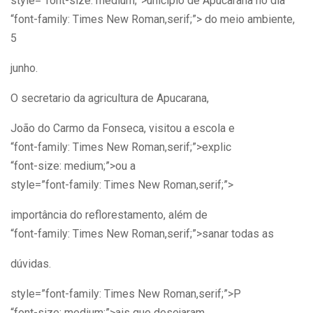
style=”font-size: medium;”>unicípio de Apucarana no dia
“font-family: Times New Roman,serif;”> do meio ambiente,
5
junho.
O secretario da agricultura de Apucarana,
João do Carmo da Fonseca, visitou a escola e
“font-family: Times New Roman,serif;”>explic
“font-size: medium;”>ou a
style=”font-family: Times New Roman,serif;”>
importância do reflorestamento, além de
“font-family: Times New Roman,serif;”>sanar todas as
dúvidas.
style=”font-family: Times New Roman,serif;”>P
“font-size: medium;”>ais que desejaram