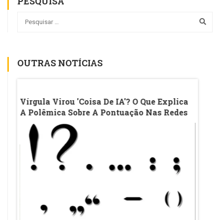
PESQUISA
OUTRAS NOTÍCIAS
CC De
Vírgula Virou 'coisa De IA'? O Que Explica
Ename
A Polêmica Sobre A Pontuação Nas Redes
MEC A
naga
Medic
Exam