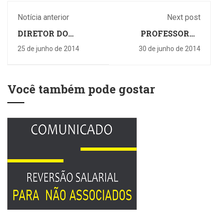
Notícia anterior
Next post
DIRETOR DO
PROFESSORAS
SINPRO VISITA
APROVEITAM COPA
25 de junho de 2014
30 de junho de 2014
ESCOLA DE
DO MUNDO PARA
EDUCAÇÃO
ENSINAR CULTURA
INFANTIL DE
DE PAÍSES
LONDRINA
Você também pode gostar