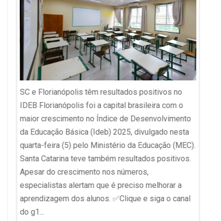
SC e Florianópolis têm resultados positivos no
Enamed
IDEB Florianópolis foi a capital brasileira com o
o que
suspen
maior crescimento no Índice de Desenvolvimento
Exame 
da Educação Básica (Ideb) 2025, divulgado nesta
íticas
(Ename
quarta-feira (5) pelo Ministério da Educação (MEC).
Minist
Santa Catarina teve também resultados positivos.
o de
tiveram
Apesar do crescimento nos números,
de
medida 
especialistas alertam que é preciso melhorar a
ial....
preside
aprendizagem dos alunos. ✅Clique e siga o canal
Região
do g1...