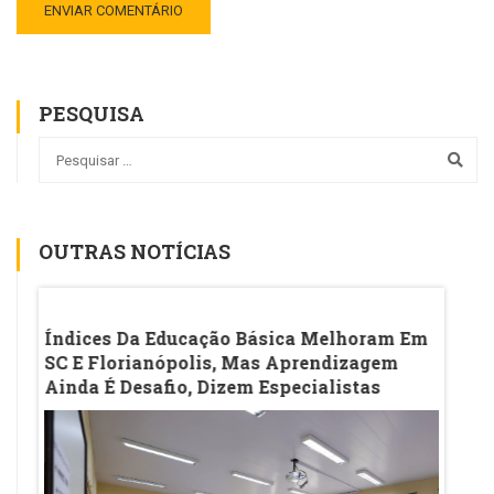
PESQUISA
OUTRAS NOTÍCIAS
Sala
Índices Da Educação Básica Melhoram Em
Ename
eado
SC E Florianópolis, Mas Aprendizagem
MEC A
Ainda É Desafio, Dizem Especialistas
Medic
Exam