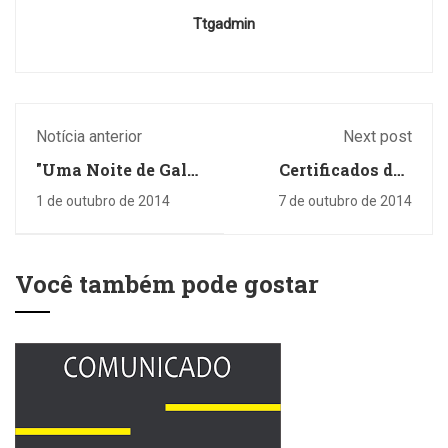
Ttgadmin
Notícia anterior
Next post
"Uma Noite de Gala"
Certificados das
ao professor
Oficinas
1 de outubro de 2014
7 de outubro de 2014
Pedagógicas 2013 já
estão disponíveis
no Sinpro
Você também pode gostar