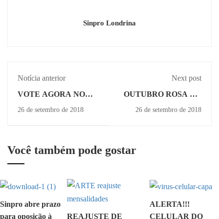
Sinpro Londrina
Notícia anterior
Next post
VOTE AGORA NO
OUTUBRO ROSA NO
PRÊMIO "AO
SINPRO CAMPESTRE
26 de setembro de 2018
26 de setembro de 2018
MESTRE COM
TERÁ PEDALADA
CARINHO"
PROFISSIONAL,
ATIVIDADES
INFANTIS, CAFÉ,
Você também pode gostar
ALMOÇO, MAKE-UP
MARY KAY E
ATENDIMENTOS
COM PROFISSIONAIS
DE SAÚDE
Sinpro abre prazo
ALERTA!!!
para oposição à
CELULAR DO
REAJUSTE DE