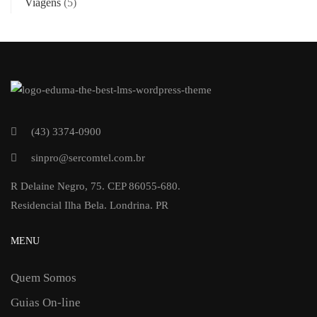
Viagens
(5)
(43) 3374-0900
sinpro@sercomtel.com.br
R Delaine Negro, 75. CEP 86055-680.
Residencial Ilha Bela. Londrina. PR
MENU
Quem Somos
Guias On-line