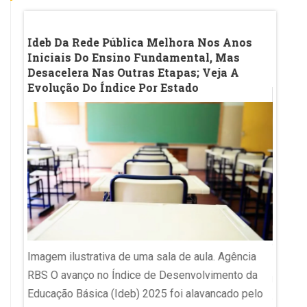
m Em
Ideb Da Rede Pública Melhora Nos Anos
IA Na
m
Iniciais Do Ensino Fundamental, Mas
De Au
Desacelera Nas Outras Etapas; Veja A
Na M
Evolução Do Índice Por Estado
Aluno 
Imagem ilustrativa de uma sala de aula. Agência
Pelliz
no
RBS O avanço no Índice de Desenvolvimento da
modelo
 o
Educação Básica (Ideb) 2025 foi alavancado pelo
ambien
ento