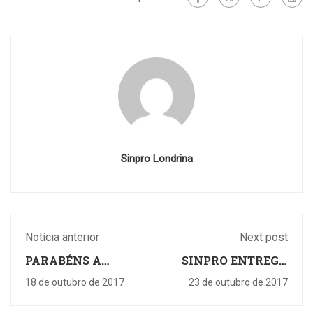
Sinpro Londrina
Notícia anterior
Next post
PARABÉNS A
SINPRO ENTREGA
TODOS OS
PRÊMIO SINPRO
18 de outubro de 2017
23 de outubro de 2017
PROFISSIONAIS DE
EXCELÊNCIA A
EDUCAÇÃO
DOIS PROFESSORES