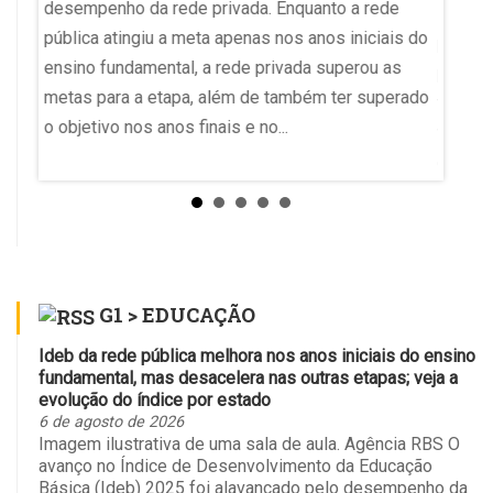
desempenho da rede privada. Enquanto a rede
se rep
esta
pública atingiu a meta apenas nos anos iniciais do
profes
(MEC).
ensino fundamental, a rede privada superou as
pública
vos.
metas para a etapa, além de também ter superado
trabal
o objetivo nos anos finais e no...
voz e 
 a
enuncia
anal
G1 > EDUCAÇÃO
Ideb da rede pública melhora nos anos iniciais do ensino
fundamental, mas desacelera nas outras etapas; veja a
evolução do índice por estado
6 de agosto de 2026
Imagem ilustrativa de uma sala de aula. Agência RBS O
avanço no Índice de Desenvolvimento da Educação
Básica (Ideb) 2025 foi alavancado pelo desempenho da