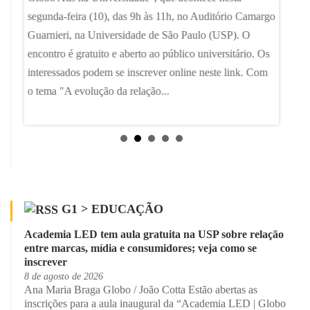
profess
Camargo
segunda-feira (10), das 9h às 11h, no Auditório Camargo
foi o q
O
Guarnieri, na Universidade de São Paulo (USP). O
se form
11h,
encontro é gratuito e aberto ao público universitário. Os
interessados podem se inscrever online neste link. Com
o tema "A evolução da relação...
G1 > EDUCAÇÃO
Academia LED tem aula gratuita na USP sobre relação
entre marcas, mídia e consumidores; veja como se
inscrever
8 de agosto de 2026
Ana Maria Braga Globo / João Cotta Estão abertas as
inscrições para a aula inaugural da “Academia LED | Globo