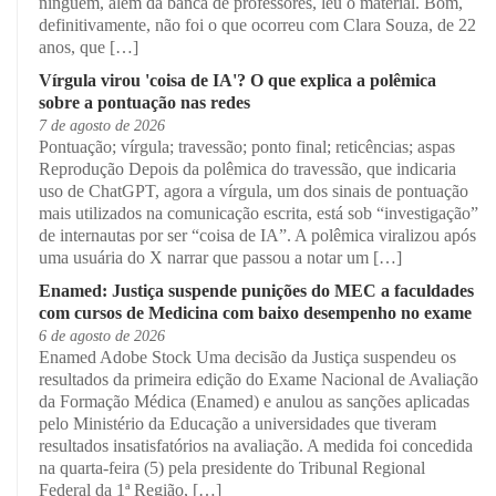
ninguém, além da banca de professores, leu o material. Bom,
definitivamente, não foi o que ocorreu com Clara Souza, de 22
anos, que […]
Vírgula virou 'coisa de IA'? O que explica a polêmica
sobre a pontuação nas redes
7 de agosto de 2026
Pontuação; vírgula; travessão; ponto final; reticências; aspas
Reprodução Depois da polêmica do travessão, que indicaria
uso de ChatGPT, agora a vírgula, um dos sinais de pontuação
mais utilizados na comunicação escrita, está sob “investigação”
de internautas por ser “coisa de IA”. A polêmica viralizou após
uma usuária do X narrar que passou a notar um […]
Enamed: Justiça suspende punições do MEC a faculdades
com cursos de Medicina com baixo desempenho no exame
6 de agosto de 2026
Enamed Adobe Stock Uma decisão da Justiça suspendeu os
resultados da primeira edição do Exame Nacional de Avaliação
da Formação Médica (Enamed) e anulou as sanções aplicadas
pelo Ministério da Educação a universidades que tiveram
resultados insatisfatórios na avaliação. A medida foi concedida
na quarta-feira (5) pela presidente do Tribunal Regional
Federal da 1ª Região, […]