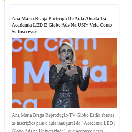
bre
Ana Maria Braga Participa De Aula Aberta Da
'Antes
; Veja
Academia LED E Globo Ads Na USP; Veja Como
De Dire
Se Inscrever
Sobre 
TCC de 
viraliz
 as
Ana Maria Braga Reprodução/TV Globo Estão abertas
de Conc
D |
as inscrições para a aula inaugural da "Academia LED |
sentido
Globo Ads na Universidade", que acontece nesta