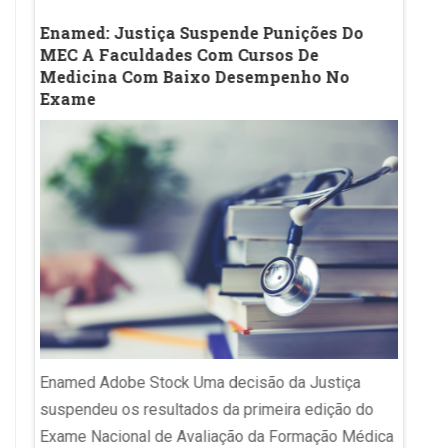
lica
Enamed: Justiça Suspende Punições Do
Ideb 
des
MEC A Faculdades Com Cursos De
Inici
Medicina Com Baixo Desempenho No
Desac
Exame
Evolu
Imagem 
RBS O 
Enamed Adobe Stock Uma decisão da Justiça
Educaç
rita,
suspendeu os resultados da primeira edição do
desemp
r
Exame Nacional de Avaliação da Formação Médica