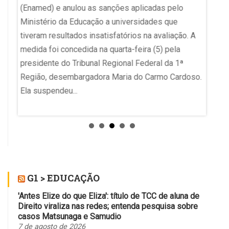
pública
(Enamed) e anulou as sanções aplicadas pelo
ensino
umento
Ministério da Educação a universidades que
metas 
tiveram resultados insatisfatórios na avaliação. A
o objet
medida foi concedida na quarta-feira (5) pela
presidente do Tribunal Regional Federal da 1ª
Região, desembargadora Maria do Carmo Cardoso.
Ela suspendeu...
G1 > EDUCAÇÃO
'Antes Elize do que Eliza': título de TCC de aluna de
Direito viraliza nas redes; entenda pesquisa sobre
casos Matsunaga e Samudio
7 de agosto de 2026