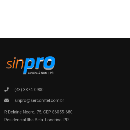
(43) 3374-0900
sinpro@sercomtel.com.br
R Delaine Negro, 75. CEP 86055-680.
Residencial Ilha Bela. Londrina. PR