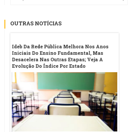
OUTRAS NOTÍCIAS
o
Ideb Da Rede Pública Melhora Nos Anos
IA Na
Iniciais Do Ensino Fundamental, Mas
De Au
Desacelera Nas Outras Etapas; Veja A
Na M
Evolução Do Índice Por Estado
Aluno 