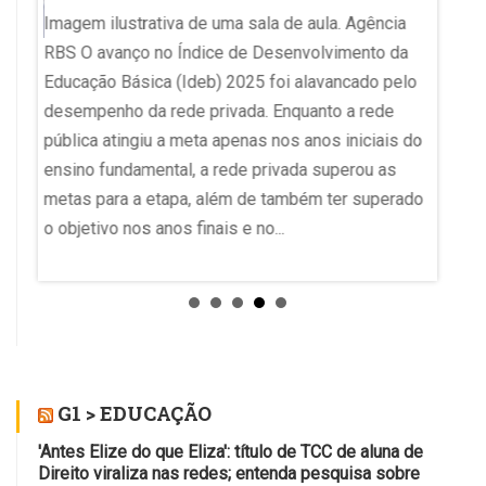
Imagem ilustrativa de uma sala de aula. Agência
Pelliz
RBS O avanço no Índice de Desenvolvimento da
modelo
a
Educação Básica (Ideb) 2025 foi alavancado pelo
ambien
 do
desempenho da rede privada. Enquanto a rede
se rep
édica
pública atingiu a meta apenas nos anos iniciais do
profes
o
ensino fundamental, a rede privada superou as
pública
metas para a etapa, além de também ter superado
trabal
o. A
o objetivo nos anos finais e no...
voz e 
enuncia
ª
doso.
G1 > EDUCAÇÃO
'Antes Elize do que Eliza': título de TCC de aluna de
Direito viraliza nas redes; entenda pesquisa sobre