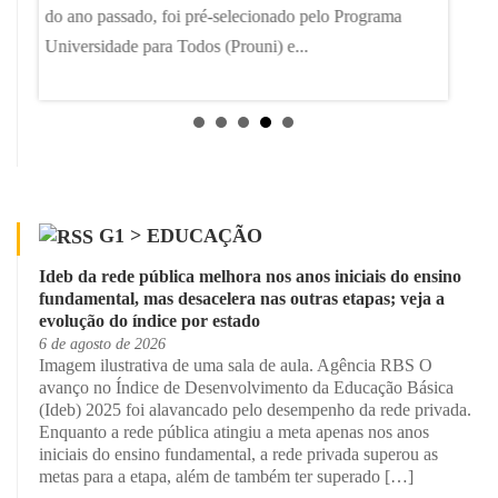
do ano passado, foi pré-selecionado pelo Programa
ara
também 
Universidade para Todos (Prouni) e...
números
os....
aprendi
g1...
G1 > EDUCAÇÃO
Ideb da rede pública melhora nos anos iniciais do ensino
fundamental, mas desacelera nas outras etapas; veja a
evolução do índice por estado
6 de agosto de 2026
Imagem ilustrativa de uma sala de aula. Agência RBS O
avanço no Índice de Desenvolvimento da Educação Básica
(Ideb) 2025 foi alavancado pelo desempenho da rede privada.
Enquanto a rede pública atingiu a meta apenas nos anos
iniciais do ensino fundamental, a rede privada superou as
metas para a etapa, além de também ter superado […]