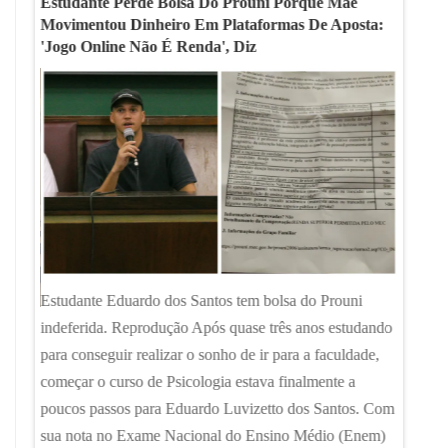
ate
Estudante Perde Bolsa Do Prouni Porque Mãe
Índice
is
Movimentou Dinheiro Em Plataformas De Aposta:
Floria
'Jogo Online Não É Renda', Diz
Dizem E
Estudante Eduardo dos Santos tem bolsa do Prouni
indeferida. Reprodução Após quase três anos estudando
SC e Fl
para conseguir realizar o sonho de ir para a faculdade,
o da
Florianó
começar o curso de Psicologia estava finalmente a
rta-
crescim
poucos passos para Eduardo Luvizetto dos Santos. Com
Básica 
sua nota no Exame Nacional do Ensino Médio (Enem)
r os
Ministé