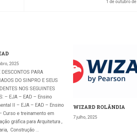
1 de outubro de
O,
OS
EAD
bro, 2025
E DESCONTOS PARA
IADOS DO SINPRO E SEUS
DENTES NOS SEGUINTES
: – EJA – EAD – Ensino
ntal II – EJA – EAD – Ensino
WIZARD ROLÂNDIA
– Curso e treinamento em
7 julho, 2025
ção gráfica para Arquitetura ,
ria, Construção …