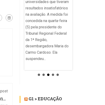
pública atingiu a me
universidades que tiveram
lêmica viralizou
apenas nos anos ini
resultados insatisfatórios
uária do X
ensino fundamental,
na avaliação. A medida foi
assou a notar
privada superou as 
concedida na quarta-feira
no uso da
para a etapa, além d
(5) pela presidente do
solar...
também ter superad
Tribunal Regional Federal
objetivo nos anos fi
da 1ª Região,
no...
desembargadora Maria do
Carmo Cardoso. Ela
suspendeu...
 post
G1 > EDUCAÇÃO
10 -
esas