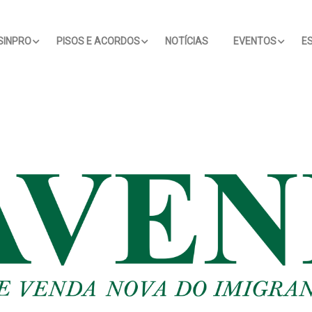
SINPRO
PISOS E ACORDOS
NOTÍCIAS
EVENTOS
E
Nas Escolas: Uso De
'Antes Elize Do Que
Vírgula Vi
nologia Na Sala De
Eliza': Título De TCC De
IA'? O Que
a Expõe Limites Do
Aluna De Direito
Polêmica 
ino Baseado Na
Viraliza Nas Redes;
Pontuação