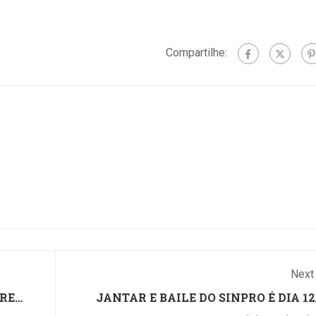
o material. Bom,
uladores de políticas
de IA”. A po
definitivamente, não foi o
icas: os alunos estão
após uma us
que ocorreu com Clara
eirizando seus
Compartilhe:
narrar que p
Souza, de 22 anos, que
alhos, redigindo
um aumento 
está se formando em
aios com um comando
vírgula para i
Direito na...
oz e resolvendo
cícios com a colagem
enunciados em
rfaces de inteligência
cial....
Next
RE
JANTAR E BAILE DO SINPRO É DIA 12/
ainda temos m