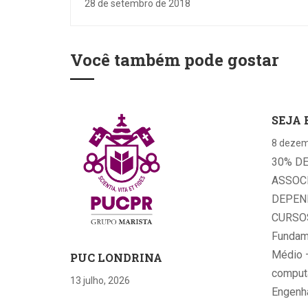
28 de setembro de 2018
ATIVIDADES INFANTIS, CAFÉ, ALMOÇ
MAKE-UP MARY KAY E ATENDIMENT
COM PROFISSIONAIS DE SAÚDE
Você também pode gostar
SEJA 
8 dezem
30% D
ASSOC
DEPEN
CURSOS
Fundame
Médio 
PUC LONDRINA
computa
13 julho, 2026
Engenha