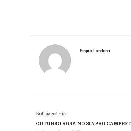
form
públ
terc
trab
ens
de v
Sinpro Londrina
exer
de 
inte
artifi
Notícia anterior
OUTUBRO ROSA NO SINPRO CAMPEST
TERÁ PEDALADA PROFISSIONAL,