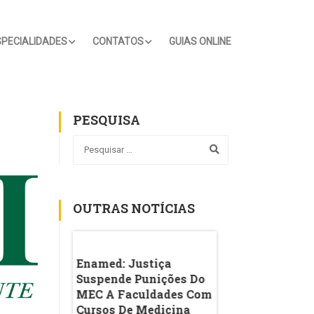
SPECIALIDADES
CONTATOS
GUIAS ONLINE
PESQUISA
OUTRAS NOTÍCIAS
rou 'coisa De
Enamed: Justiça
Ideb Da Rede Púb
 Explica A
Suspende Punições Do
Melhora Nos An
Sobre A
MEC A Faculdades Com
Iniciais Do Ensin
 Nas Redes
Cursos De Medicina
Fundamental, M