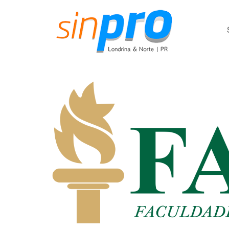
IA 
Tec
Aul
Ens