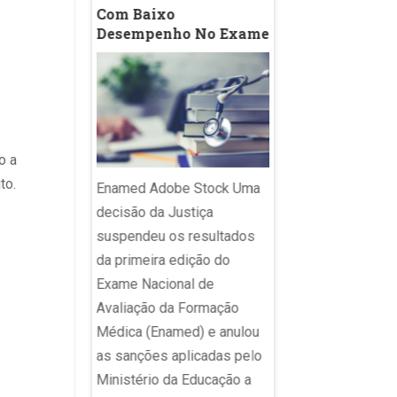
Com Baixo
Desacelera Nas O
Desempenho No Exame
Etapas; Veja A
Evolução Do Índi
Estado
írgula;
nto final;
o a
 aspas
to.
Enamed Adobe Stock Uma
 Depois da
Imagem ilustrativa 
decisão da Justiça
 travessão, que
sala de aula. Agênc
suspendeu os resultados
o de ChatGPT,
avanço no Índice de
da primeira edição do
ula, um dos
Desenvolvimento d
Exame Nacional de
ontuação mais
Educação Básica (Id
Avaliação da Formação
na comunicação
2025 foi alavancado
Médica (Enamed) e anulou
á sob
desempenho da red
as sanções aplicadas pelo
o” de
privada. Enquanto a 
Ministério da Educação a
por ser “coisa