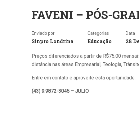
Mem
FAVENI – PÓS-GR
Enviado por
Categorias
Data
Sinpro Londrina
Educação
28 D
Alu
Preços diferenciados a partir de R$75,00 mensa
comp
distância nas áreas Empresarial, Teologia, Trânsi
Pel
Entre em contato e aproveite esta oportunidade:
diss
mod
(43) 9.9872-3045 – JULIO
com
amb
inst
que
vari
prof