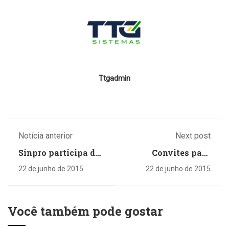
Ttgadmin
Notícia anterior
Next post
Sinpro participa de
Convites para
Seminário de
inauguração do
22 de junho de 2015
22 de junho de 2015
Sustentação
Sinpro Campestre já
Financeira da
estão à venda
Contee
Você também pode gostar