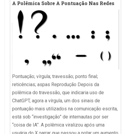
A Polêmica Sobre A Pontuação Nas Redes
MEC A
naga
Medic
Exam
Pontuação; vírgula; travessão; ponto final;
reticências; aspas Reprodução Depois da
Eliza'
polêmica do travessão, que indicaria uso de
u
ChatGPT, agora a vírgula, um dos sinais de
Enamed
 da
pontuação mais utilizados na comunicação escrita,
suspen
m da
está sob “investigação” de internautas por ser
Exame 
“coisa de IA”. A polêmica viralizou após uma
(Ename
ara
usuária do X narrar que passou a notar um aumento
Minist