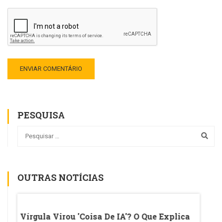
PESQUISA
OUTRAS NOTÍCIAS
CC De
Vírgula Virou 'coisa De IA'? O Que Explica
Ename