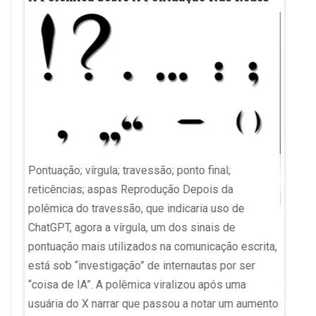
naga
Medic
Exam
Pontuação; vírgula; travessão; ponto final;
reticências; aspas Reprodução Depois da
Eliza'
polêmica do travessão, que indicaria uso de
u
ChatGPT, agora a vírgula, um dos sinais de
Enamed
 da
pontuação mais utilizados na comunicação escrita,
suspen
m da
está sob “investigação” de internautas por ser
Exame 
“coisa de IA”. A polêmica viralizou após uma
(Ename
ara
usuária do X narrar que passou a notar um aumento
Minist