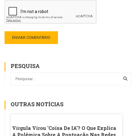
PESQUISA
OUTRAS NOTÍCIAS
CC De
Vírgula Virou 'coisa De IA'? O Que Explica
Ename
A Polêmica Sobre A Pontuação Nas Redes
MEC A