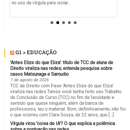
no uso da vírgula para isolar...
tiveram
medida 
preside
Região
Ela sus
G1 > EDUCAÇÃO
'Antes Elize do que Eliza': título de TCC de aluna de
Direito viraliza nas redes; entenda pesquisa sobre
casos Matsunaga e Samudio
7 de agosto de 2026
TCC de Direito com frase 'Antes Elize do que Eliza'
viraliza nas redes Talvez você tenha feito seu Trabalho
de Conclusão de Curso (TCC) no fim da faculdade e
sentido que quase ninguém, além da banca de
professores, leu o material. Bom, definitivamente, não foi
o que ocorreu com Clara Souza, de 22 anos, que […]
Vírgula virou 'coisa de IA'? O que explica a polêmica
sobre a pontuação nas redes