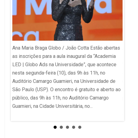
Ana Maria Braga Globo / João Cotta Estão abertas
Ana Ma
a
as inscrições para a aula inaugural da “Academia
abertas
 do
LED | Globo Ads na Universidade”, que acontece
"Acade
édica
nesta segunda-feira (10), das 9h às 11h, no
acontec
o
Auditório Camargo Guarnieri, na Universidade de
no Audi
São Paulo (USP). O encontro é gratuito e aberto ao
São Pau
o. A
público, das 9h às 11h, no Auditório Camargo
públic
Guarnieri, na Cidade Universitária, no...
inscrev
ª
evoluçã
doso.