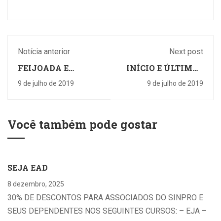
Notícia anterior
Next post
FEIJOADA E
INÍCIO E ÚLTIMAS
MOMENTOS
INSCRIÇÕES PARA
9 de julho de 2019
9 de julho de 2019
RELAXANTES
OFICINAS DE
NESTE SÁBADO
ENSINO E
APRENDIZAGEM
Você também pode gostar
SEJA EAD
8 dezembro, 2025
30% DE DESCONTOS PARA ASSOCIADOS DO SINPRO E
SEUS DEPENDENTES NOS SEGUINTES CURSOS: – EJA –