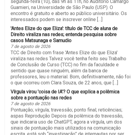
segunda-feira (10), das 9h às 11h, no Auditório Camargo
Guarnieri, na Universidade de São Paulo (USP). O
encontro é gratuito e aberto ao público universitário. Os
interessados podem se inscrever online […]
'Antes Elize do que Eliza': título de TCC de aluna de
Direito viraliza nas redes; entenda pesquisa sobre
casos Matsunaga e Samudio
7 de agosto de 2026
TCC de Direito com frase 'Antes Elize do que Eliza'
viraliza nas redes Talvez você tenha feito seu Trabalho
de Conclusão de Curso (TCC) no fim da faculdade e
sentido que quase ninguém, além da banca de
professores, leu o material. Bom, definitivamente, não foi
o que ocorreu com Clara Souza, de 22 anos, que […]
Vírgula virou 'coisa de IA'? O que explica a polêmica
sobre a pontuação nas redes
7 de agosto de 2026
Pontuação; vírgula; travessão; ponto final; reticências;
aspas Reprodução Depois da polêmica do travessão,
que indicaria uso de ChatGPT, agora a vírgula, um dos
sinais de pontuação mais utilizados na comunicação
escrita, está sob “investigação” de internautas por ser