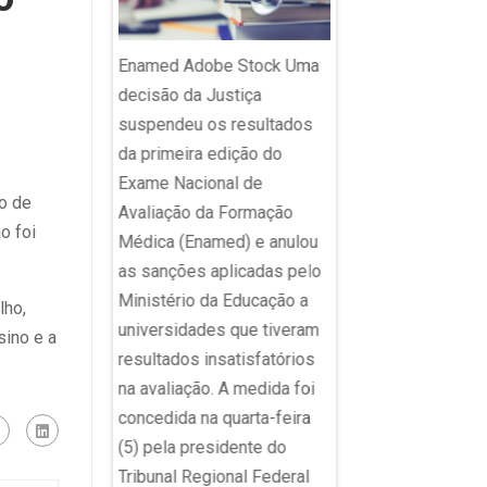
nto final;
 aspas
Enamed Adobe Stock Uma
 Depois da
Imagem ilustrativa 
decisão da Justiça
 travessão, que
sala de aula. Agênc
suspendeu os resultados
o de ChatGPT,
avanço no Índice de
da primeira edição do
ula, um dos
Desenvolvimento d
Exame Nacional de
ontuação mais
o de
Educação Básica (Id
Avaliação da Formação
na comunicação
o foi
2025 foi alavancado
Médica (Enamed) e anulou
á sob
desempenho da red
as sanções aplicadas pelo
o” de
privada. Enquanto a 
Ministério da Educação a
lho,
por ser “coisa
pública atingiu a me
universidades que tiveram
sino e a
lêmica viralizou
apenas nos anos ini
resultados insatisfatórios
uária do X
ensino fundamental,
na avaliação. A medida foi
assou a notar
privada superou as 
concedida na quarta-feira
no uso da
para a etapa, além d
(5) pela presidente do
solar...
também ter superad
Tribunal Regional Federal