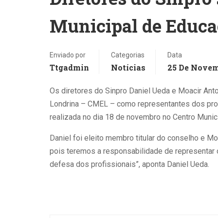
Alu
Municipal de Educa
comp
Pel
diss
Enviado por
Categorias
Data
mod
Ttgadmin
Notícias
25 De Novem
com
amb
Os diretores do Sinpro Daniel Ueda e Moacir Ant
inst
Londrina – CMEL – como representantes dos profe
que
realizada no dia 18 de novembro no Centro Munici
vari
Daniel foi eleito membro titular do conselho e Mo
prof
pois teremos a responsabilidade de representar 
form
defesa dos profissionais”, aponta Daniel Ueda.
públ
terc
trab
ens