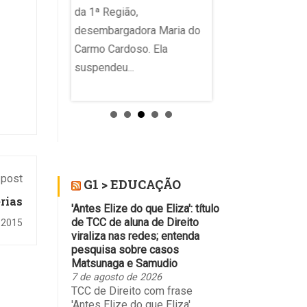
objetivo nos anos fi
da 1ª Região,
no...
desembargadora Maria do
Carmo Cardoso. Ela
suspendeu...
 post
G1 > EDUCAÇÃO
rias
'Antes Elize do que Eliza': título
de TCC de aluna de Direito
 2015
viraliza nas redes; entenda
pesquisa sobre casos
Matsunaga e Samudio
7 de agosto de 2026
TCC de Direito com frase
'Antes Elize do que Eliza'