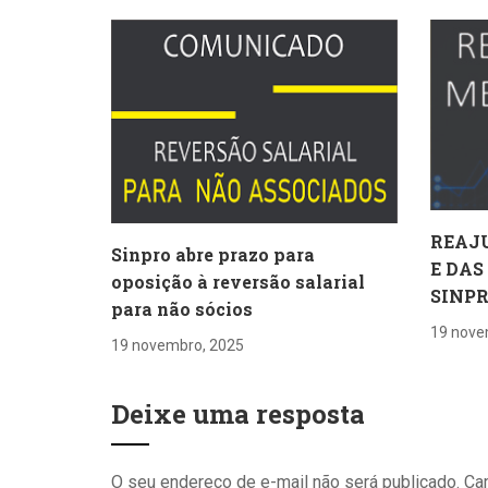
REAJ
Sinpro abre prazo para
E DAS
oposição à reversão salarial
SINP
para não sócios
19 nove
19 novembro, 2025
Deixe uma resposta
O seu endereço de e-mail não será publicado.
Ca