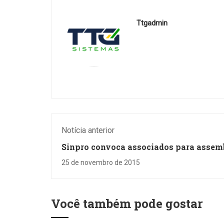
de v
exer
Ttgadmin
de 
inte
artifi
Notícia anterior
Sinpro convoca associados para assem
na segunda
25 de novembro de 2015
Você também pode gostar