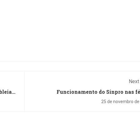
oz e resolvendo
cícios com a colagem
enunciados em
rfaces de inteligência
cial....
Next
bleia
Funcionamento do Sinpro nas fé
25 de novembro de