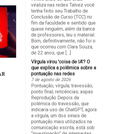
viraliza nas redes Talvez você
tenha feito seu Trabalho de
Conclusão de Curso (TCC) no
fim da faculdade e sentido que
quase ninguém, além da banca
de professores, leu o material.
Bom, definitivamente, não foi o
que ocorreu com Clara Souza,
de 22 anos, que […]
Vírgula virou 'coisa de IA'? O
que explica a polêmica sobre a
AR
pontuação nas redes
7 de agosto de 2026
Pontuação; vírgula; travessão;
ponto final; reticências; aspas
Reprodução Depois da
polêmica do travessão, que
indicaria uso de ChatGPT, agora
a vírgula, um dos sinais de
pontuação mais utilizados na
comunicação escrita, está sob
“investigação” de internautas