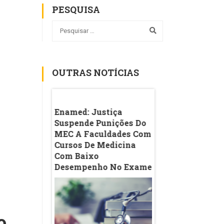
PESQUISA
OUTRAS NOTÍCIAS
rou 'coisa De
Enamed: Justiça
Ideb Da Rede Púb
 Explica A
Suspende Punições Do
Melhora Nos An
Sobre A
MEC A Faculdades Com
Iniciais Do Ensin
 Nas Redes
Cursos De Medicina
Fundamental, M
Com Baixo
Desacelera Nas O
Desempenho No Exame
Etapas; Veja A
Evolução Do Índi
Estado
o
írgula;