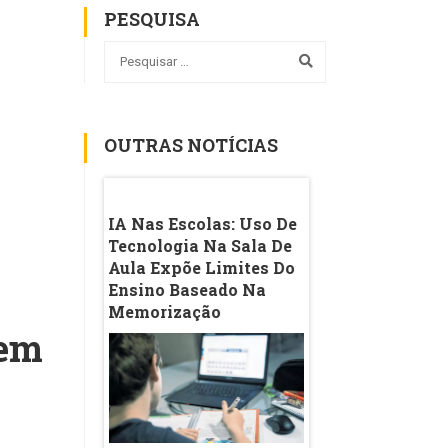
PESQUISA
OUTRAS NOTÍCIAS
de Pública
IA Nas Escolas: Uso De
'Antes Elize Do Q
os Anos
Tecnologia Na Sala De
Eliza': Título De 
o Ensino
Aula Expõe Limites Do
Aluna De Direito
al, Mas
Ensino Baseado Na
Viraliza Nas Red
a Nas Outras
Memorização
Entenda Pesquisa
ja A
Casos Matsunaga
 em
o Índice Por
Samudio