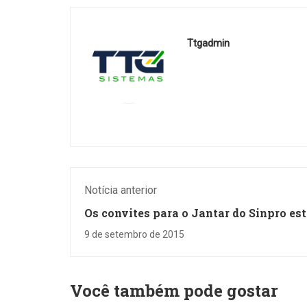
de voz e resolvendo
exercícios com a colagem
de enunciados em
Ttgadmin
interfaces de inteligência
artificial....
Notícia anterior
Os convites para o Jantar do Sinpro es
acabando
9 de setembro de 2015
Você também pode gostar