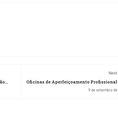
objetivo nos
da 1ª Região,
no...
desembargadora Maria do
Carmo Cardoso. Ela
suspendeu...
Next
tão
Oficinas de Aperfeiçoamento Profissional
aula inaug
9 de setembro de