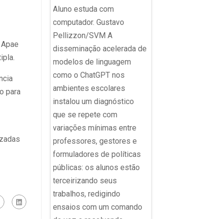
Aluno estuda com
computador. Gustavo
TCC de Direito com 
Pellizzon/SVM A
trativa de uma
'Antes Elize do que E
a Apae
disseminação acelerada de
. Agência RBS O
viraliza nas redes T
ipla.
modelos de linguagem
ndice de
você tenha feito seu
como o ChatGPT nos
ncia
mento da
Trabalho de Conclus
ambientes escolares
o para
sica (Ideb)
Curso (TCC) no fim 
instalou um diagnóstico
avancado pelo
faculdade e sentido
que se repete com
 da rede
quase ninguém além
variações mínimas entre
uanto a rede
banca de professore
izadas
professores, gestores e
giu a meta
material. Bom,
formuladores de políticas
nos iniciais do
definitivamente, não 
públicas: os alunos estão
mental, a rede
que ocorreu com Cla
terceirizando seus
erou as metas
Souza, de 22 anos, 
trabalhos, redigindo
, além de
está se formando e
ensaios com um comando
superado o
Direito na...