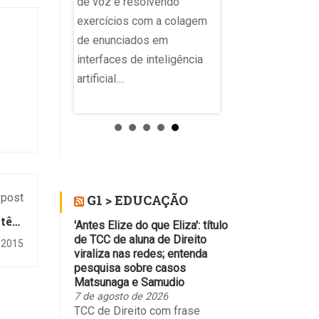
de voz e resolvendo
 anos finais e
exercícios com a colagem
de enunciados em
interfaces de inteligência
artificial....
 post
G1 > EDUCAÇÃO
 têm
'Antes Elize do que Eliza': título
ural
de TCC de aluna de Direito
 2015
viraliza nas redes; entenda
pesquisa sobre casos
Matsunaga e Samudio
7 de agosto de 2026
TCC de Direito com frase