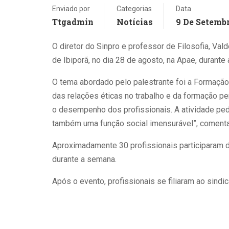
Aluno estuda com
Enviado por
Categorias
Data
trav
Ttgadmin
Notícias
9 De Setembr
computador. Gustavo
reti
TCC de Direito com frase
Pellizzon/SVM A
Rep
'Antes Elize do que Eliza'
O diretor do Sinpro e professor de Filosofia, Val
disseminação acelerada de
polê
viraliza nas redes Talvez
de Ibiporã, no dia 28 de agosto, na Apae, durante
modelos de linguagem
indi
você tenha feito seu
como o ChatGPT nos
agor
O tema abordado pelo palestrante foi a Formação 
Trabalho de Conclusão de
ambientes escolares
sina
das relações éticas no trabalho e da formação pe
Curso (TCC) no fim da
instalou um diagnóstico
util
o desempenho dos profissionais. A atividade pe
faculdade e sentido que
que se repete com
escr
também uma função social imensurável”, comenta
quase ninguém além da
variações mínimas entre
“inv
banca de professores leu o
Aproximadamente 30 profissionais participaram d
professores, gestores e
inte
material. Bom,
durante a semana.
formuladores de políticas
de I
definitivamente, não foi o
públicas: os alunos estão
após
Após o evento, profissionais se filiaram ao sindic
que ocorreu com Clara
terceirizando seus
narr
Souza, de 22 anos, que
trabalhos, redigindo
um 
está se formando em
ensaios com um comando
vírgu
Direito na...