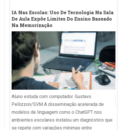
os
IA Nas Escolas: Uso De Tecnologia Na Sala
Ideb 
De Aula Expõe Limites Do Ensino Baseado
Bate 
Na Memorização
Estadu
Exem
Aluno estuda com computador. Gustavo
cia
Pellizzon/SVM A disseminação acelerada de
 da
modelos de linguagem como o ChatGPT nos
Sala de
pelo
ambientes escolares instalou um diagnóstico que
Uberab
e
se repete com variações mínimas entre
da Edu