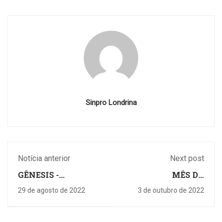
Sinpro Londrina
Notícia anterior
Next post
GÊNESIS -
MÊS DO
DIAGNÓSTICO POR
PROFESSOR TEM
29 de agosto de 2022
3 de outubro de 2022
IMAGEM
PORCO NO TACHO,
SINPRO KIDS E
INAUGURAÇÃO DE