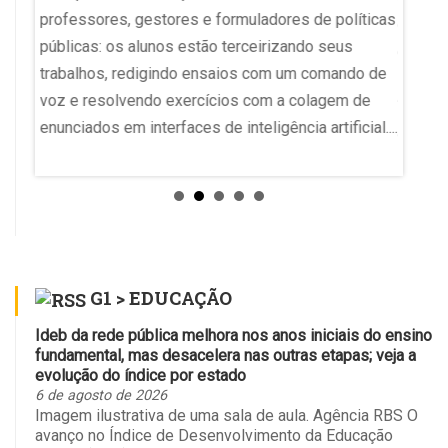
is do
professores, gestores e formuladores de políticas
quarta-
s
públicas: os alunos estão terceirizando seus
escola
erado
trabalhos, redigindo ensaios com um comando de
Mas, a
voz e resolvendo exercícios com a colagem de
“manob
enunciados em interfaces de inteligência artificial....
alguns
índices
G1 > EDUCAÇÃO
Ideb da rede pública melhora nos anos iniciais do ensino
fundamental, mas desacelera nas outras etapas; veja a
evolução do índice por estado
6 de agosto de 2026
Imagem ilustrativa de uma sala de aula. Agência RBS O
avanço no Índice de Desenvolvimento da Educação