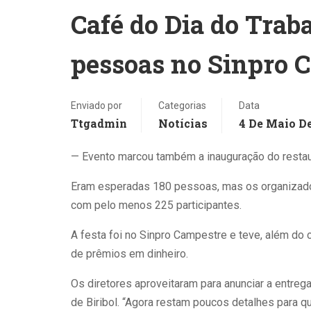
Café do Dia do Trab
pessoas no Sinpro 
Enviado por
Categorias
Data
Ttgadmin
Notícias
4 De Maio D
IA Nas Escolas: Uso De
'An
— Evento marcou também a inauguração do restaura
Tecnologia Na Sala De
Eli
Aula Expõe Limites Do
Alu
Eram esperadas 180 pessoas, mas os organizado
Ensino Baseado Na
Vir
com pelo menos 225 participantes.
Memorização
Ent
Cas
A festa foi no Sinpro Campestre e teve, além do
Sam
de prêmios em dinheiro.
Os diretores aproveitaram para anunciar a entrega
de Biribol. “Agora restam poucos detalhes para q