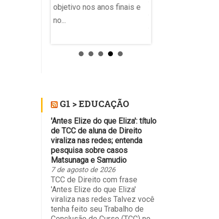
de voz e resolvend
objetivo nos anos finais e
,
exercícios com a c
no...
dora Maria do
de enunciados em
so. Ela
interfaces de intelig
artificial....
G1 > EDUCAÇÃO
'Antes Elize do que Eliza': título
de TCC de aluna de Direito
viraliza nas redes; entenda
pesquisa sobre casos
Matsunaga e Samudio
7 de agosto de 2026
TCC de Direito com frase
'Antes Elize do que Eliza'
viraliza nas redes Talvez você
tenha feito seu Trabalho de
Conclusão de Curso (TCC) no