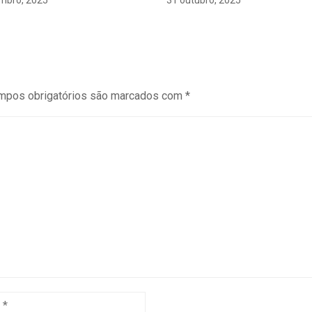
mbro, 2025
31 outubro, 2025
mpos obrigatórios são marcados com
*