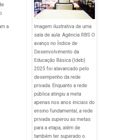
de
Aluno estuda com
o.
computador. Gustav
be Stock Uma
Pellizzon/SVM A
Imagem ilustrativa de uma
am a
Justiça
disseminação acele
sala de aula. Agência RBS O
s resultados
modelos de lingua
avanço no Índice de
edição do
como o ChatGPT no
Desenvolvimento da
nal de
ambientes escolare
Educação Básica (Ideb)
a Formação
instalou um diagnós
2025 foi alavancado pelo
med) e anulou
que se repete com
desempenho da rede
aplicadas pelo
variações mínimas e
privada. Enquanto a rede
da Educação a
professores, gestor
pública atingiu a meta
es que tiveram
formuladores de pol
apenas nos anos iniciais do
nsatisfatórios
públicas: os alunos 
ensino fundamental, a rede
. A medida foi
terceirizando seus
privada superou as metas
 quarta-feira
trabalhos, redigindo
para a etapa, além de
sidente do
ensaios com um co
também ter superado o
ional Federal