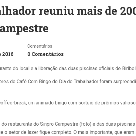
alhador reuniu mais de 20
Campestre
Comentários
e 2016
0 Comentários
tes Elize Do Que
Vírgula Virou 'coisa De
Enamed: J
nte do local e a liberação das duas piscinas oficiais de Biribo
za': Título De TCC De
IA'? O Que Explica A
Suspende 
na De Direito
Polêmica Sobre A
MEC A Fa
res do Café Com Bingo do Dia do Trabalhador foram surpreend
aliza Nas Redes;
Pontuação Nas Redes
Cursos De
enda Pesquisa Sobre
Com Baix
os Matsunaga E
Desempen
 coffee-break, um animado bingo com sorteio de prêmios valioso
udio
 do restaurante do Sinpro Campestre (foto) e das duas piscinas 
ue o setor de lazer fique completo. O mais importante, que eram
Pontuação; vírgula;