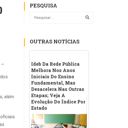
PESQUISA
0
OUTRAS NOTÍCIAS
ustiça
Ideb Da Rede Pública
IA Nas Escolas: 
l —
Punições Do
Melhora Nos Anos
Tecnologia Na Sa
culdades Com
Iniciais Do Ensino
Aula Expõe Limit
idos
 Medicina
Fundamental, Mas
Ensino Baseado 
o
Desacelera Nas Outras
Memorização
ho No Exame
Etapas; Veja A
s, além
Evolução Do Índice Por
Estado
oficiais
 as