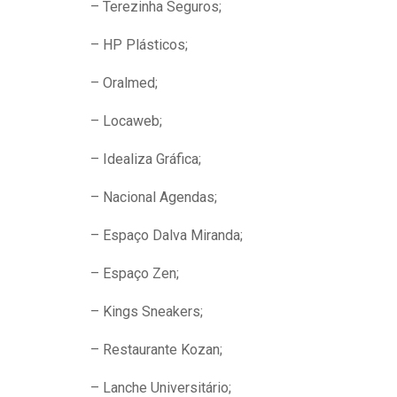
de voz e resolvendo
– Terezinha Seguros;
exercícios com a colagem
– HP Plásticos;
de enunciados em
interfaces de inteligência
– Oralmed;
artificial....
– Locaweb;
– Idealiza Gráfica;
– Nacional Agendas;
– Espaço Dalva Miranda;
– Espaço Zen;
– Kings Sneakers;
– Restaurante Kozan;
– Lanche Universitário;