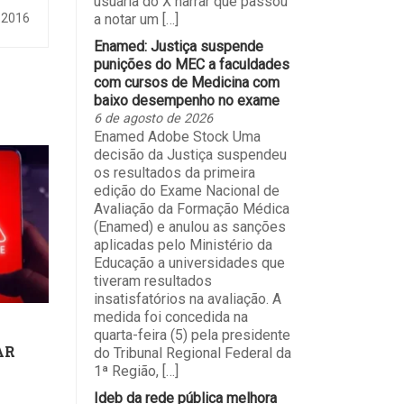
usuária do X narrar que passou
ária
a notar um […]
 2016
Enamed: Justiça suspende
punições do MEC a faculdades
com cursos de Medicina com
baixo desempenho no exame
6 de agosto de 2026
Enamed Adobe Stock Uma
decisão da Justiça suspendeu
os resultados da primeira
edição do Exame Nacional de
Avaliação da Formação Médica
(Enamed) e anulou as sanções
aplicadas pelo Ministério da
Educação a universidades que
tiveram resultados
insatisfatórios na avaliação. A
medida foi concedida na
quarta-feira (5) pela presidente
AR
do Tribunal Regional Federal da
1ª Região, […]
Ideb da rede pública melhora