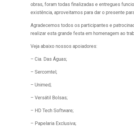
obras, foram todas finalizadas e entregues funci
Aluno estuda com
existência, aproveitamos para dar o presente par
computador. Gustavo
TCC 
Pellizzon/SVM A
Agradecemos todos os participantes e patrocina
'Ant
disseminação acelerada de
realizar esta grande festa em homenagem ao trab
vira
modelos de linguagem
você
como o ChatGPT nos
Veja abaixo nossos apoiadores:
Trab
ambientes escolares
Curs
– Cia. Das Águas;
instalou um diagnóstico
facu
que se repete com
– Sercomtel;
quas
variações mínimas entre
banc
– Unimed;
professores, gestores e
o ma
formuladores de políticas
– Versátil Bolsas;
defi
públicas: os alunos estão
que 
terceirizando seus
– HD Tech Software;
Souz
trabalhos, redigindo
– Papelaria Exclusiva;
est
ensaios com um comando
Direi