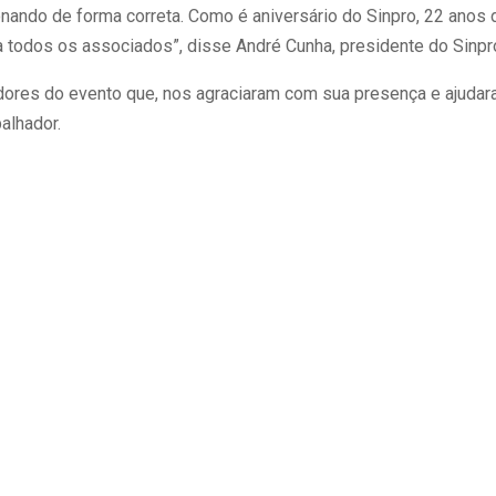
onando de forma correta. Como é aniversário do Sinpro, 22 anos 
travessão; ponto final;
a todos os associados”, disse André Cunha, presidente do Sinpr
reticências; aspas
Enamed Ado
de Direito com frase
Reprodução Depois da
dores do evento que, nos agraciaram com sua presença e ajudar
decisão da 
es Elize do que Eliza'
polêmica do travessão, que
alhador.
suspendeu o
liza nas redes Talvez
indicaria uso de ChatGPT,
da primeira 
 tenha feito seu
agora a vírgula, um dos
Exame Nacio
alho de Conclusão de
sinais de pontuação mais
Avaliação d
o (TCC) no fim da
utilizados na comunicação
Médica (Ena
ldade e sentido que
escrita, está sob
as sanções 
e ninguém, além da
“investigação” de
Ministério 
a de professores, leu
internautas por ser “coisa
universidad
terial. Bom,
de IA”. A polêmica viralizou
resultados i
nitivamente, não foi o
após uma usuária do X
na avaliação
ocorreu com Clara
narrar que passou a notar
concedida na
a, de 22 anos, que
um aumento no uso da
(5) pela pre
á se formando em
vírgula para isolar...
Tribunal Reg
to na...