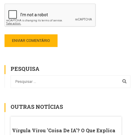
PESQUISA
OUTRAS NOTÍCIAS
CC De
Vírgula Virou 'coisa De IA'? O Que Explica
Ename