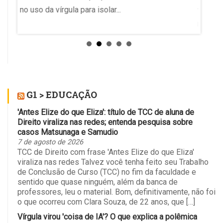
no uso da vírgula para isolar...
tiveram
medida 
preside
Região
Ela sus
G1 > EDUCAÇÃO
'Antes Elize do que Eliza': título de TCC de aluna de
Direito viraliza nas redes; entenda pesquisa sobre
casos Matsunaga e Samudio
7 de agosto de 2026
TCC de Direito com frase 'Antes Elize do que Eliza'
viraliza nas redes Talvez você tenha feito seu Trabalho
de Conclusão de Curso (TCC) no fim da faculdade e
sentido que quase ninguém, além da banca de
professores, leu o material. Bom, definitivamente, não foi
o que ocorreu com Clara Souza, de 22 anos, que […]
Vírgula virou 'coisa de IA'? O que explica a polêmica