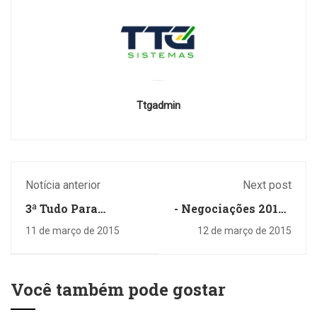
Ttgadmin
Notícia anterior
Next post
3ª Tudo Para
- Negociações 2015 -
Mulheres é sucesso
UNIFIL CONCEDE
11 de março de 2015
12 de março de 2015
no Shopping Com-
REAJUSTE
Tour
SALARIAL DE 9%
Você também pode gostar