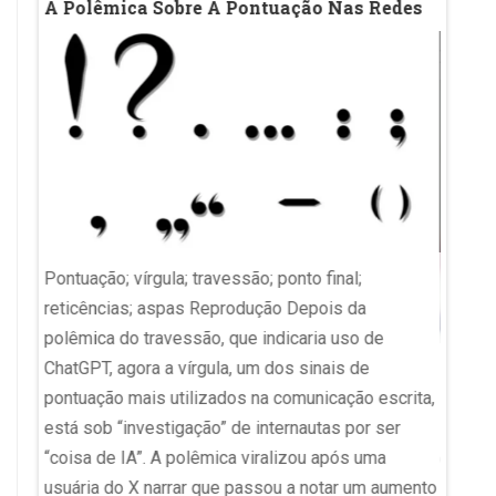
A Polêmica Sobre A Pontuação Nas Redes
MEC A
naga
Medic
Exam
Pontuação; vírgula; travessão; ponto final;
reticências; aspas Reprodução Depois da
Eliza'
polêmica do travessão, que indicaria uso de
u
ChatGPT, agora a vírgula, um dos sinais de
Enamed
 da
pontuação mais utilizados na comunicação escrita,
suspen
m da
está sob “investigação” de internautas por ser
Exame 
“coisa de IA”. A polêmica viralizou após uma
(Ename
ara
usuária do X narrar que passou a notar um aumento
Minist