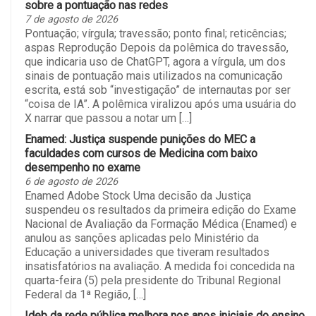
sobre a pontuação nas redes
7 de agosto de 2026
Pontuação; vírgula; travessão; ponto final; reticências;
aspas Reprodução Depois da polêmica do travessão,
que indicaria uso de ChatGPT, agora a vírgula, um dos
sinais de pontuação mais utilizados na comunicação
escrita, está sob “investigação” de internautas por ser
“coisa de IA”. A polêmica viralizou após uma usuária do
X narrar que passou a notar um […]
Enamed: Justiça suspende punições do MEC a
faculdades com cursos de Medicina com baixo
desempenho no exame
6 de agosto de 2026
Enamed Adobe Stock Uma decisão da Justiça
suspendeu os resultados da primeira edição do Exame
Nacional de Avaliação da Formação Médica (Enamed) e
anulou as sanções aplicadas pelo Ministério da
Educação a universidades que tiveram resultados
insatisfatórios na avaliação. A medida foi concedida na
quarta-feira (5) pela presidente do Tribunal Regional
Federal da 1ª Região, […]
Ideb da rede pública melhora nos anos iniciais do ensino