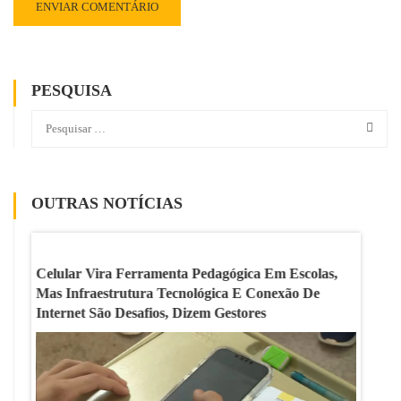
PESQUISA
OUTRAS NOTÍCIAS
Sobre
Celular Vira Ferramenta Pedagógica Em Escolas,
Índice
e
Mas Infraestrutura Tecnológica E Conexão De
Floria
Internet São Desafios, Dizem Gestores
Dizem E