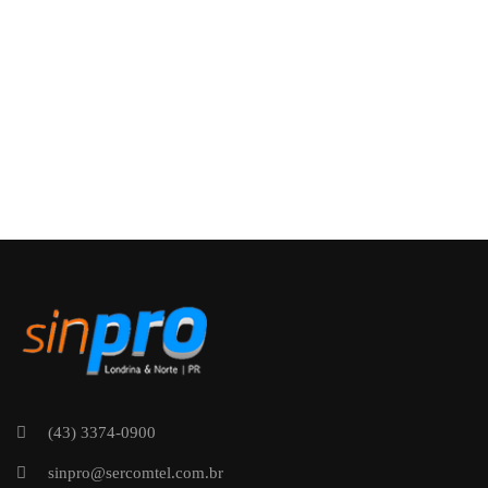
(43) 3374-0900
sinpro@sercomtel.com.br