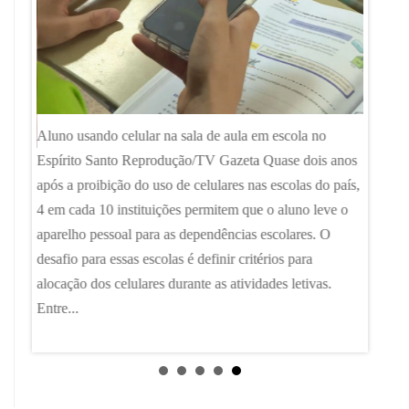
Aluno usando celular na sala de aula em escola no
Espírito Santo Reprodução/TV Gazeta Quase dois anos
SC e Fl
as
após a proibição do uso de celulares nas escolas do país,
Florianó
es
4 em cada 10 instituições permitem que o aluno leve o
crescim
a
aparelho pessoal para as dependências escolares. O
Básica 
ue
desafio para essas escolas é definir critérios para
Ministé
alocação dos celulares durante as atividades letivas.
também 
Entre...
números
aprendi
g1...