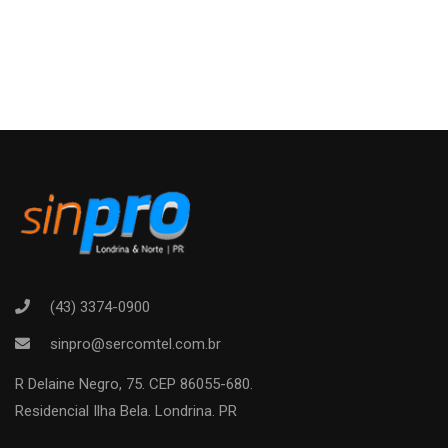
(43) 3374-0900
sinpro@sercomtel.com.br
R Delaine Negro, 75. CEP 86055-680.
Residencial Ilha Bela. Londrina. PR