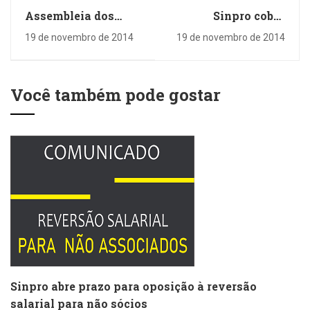
Assembleia dos
Sinpro cobra
Professores do
esclarecimento
19 de novembro de 2014
19 de novembro de 2014
Colégio Dom Bosco
sobre demissões na
será no dia 28 de
APMI
novembro
Você também pode gostar
Sinpro abre prazo para oposição à reversão
salarial para não sócios