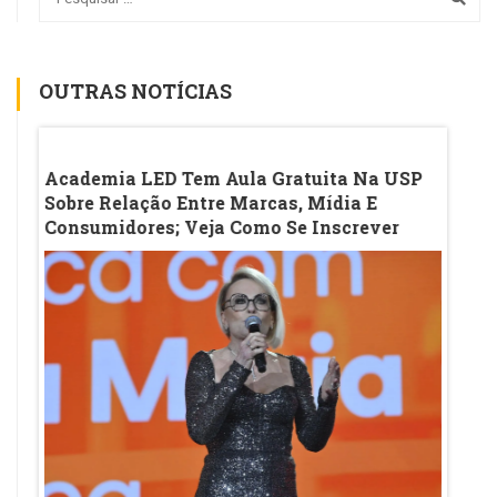
OUTRAS NOTÍCIAS
o
Academia LED Tem Aula Gratuita Na USP
Ana M
Sobre Relação Entre Marcas, Mídia E
Da Ac
Consumidores; Veja Como Se Inscrever
Veja 