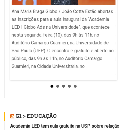
Ana Maria Braga Globo / João Cotta Estão abertas
Ana Ma
a
as inscrições para a aula inaugural da “Academia
abertas
 do
LED | Globo Ads na Universidade”, que acontece
"Acade
édica
nesta segunda-feira (10), das 9h às 11h, no
acontec
o
Auditório Camargo Guarnieri, na Universidade de
no Audi
São Paulo (USP). O encontro é gratuito e aberto ao
São Pau
o. A
público, das 9h às 11h, no Auditório Camargo
públic
Guarnieri, na Cidade Universitária, no...
inscrev
ª
evoluçã
doso.
G1 > EDUCAÇÃO
Academia LED tem aula gratuita na USP sobre relação