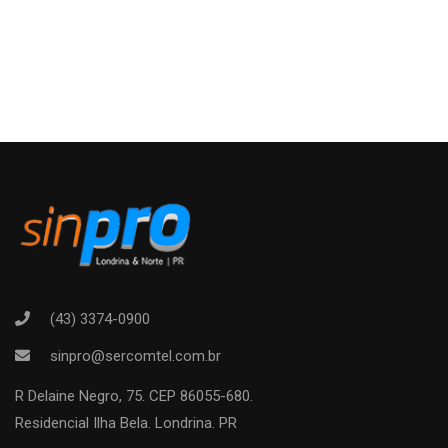
(43) 3374-0900
sinpro@sercomtel.com.br
R Delaine Negro, 75. CEP 86055-680.
Residencial Ilha Bela. Londrina. PR