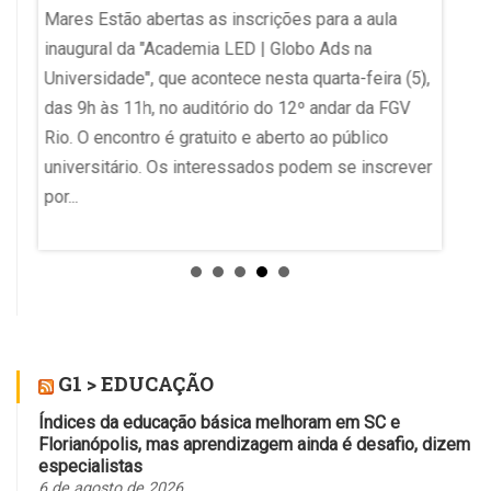
anos a
Mares Estão abertas as inscrições para a aula
escolas
inaugural da "Academia LED | Globo Ads na
os
permit
Universidade", que acontece nesta quarta-feira (5),
 no
as dep
das 9h às 11h, no auditório do 12º andar da FGV
uni).
escolas
Rio. O encontro é gratuito e aberto ao público
m até
celular
universitário. Os interessados podem se inscrever
 que
por...
tir a
G1 > EDUCAÇÃO
Índices da educação básica melhoram em SC e
Florianópolis, mas aprendizagem ainda é desafio, dizem
especialistas
6 de agosto de 2026