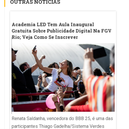
OUTRAS NOTÍCIAS
Academia LED Tem Aula Inaugural
Celul
Gratuita Sobre Publicidade Digital Na FGV
Escol
Rio; Veja Como Se Inscrever
Conex
Gesto
Aluno u
Renata Saldanha, vencedora do BBB 25, é uma das
ª
Espíri
participantes Thiago Gadelha/Sistema Verdes
dos