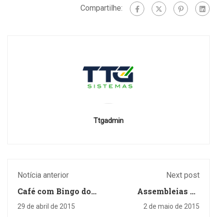
Compartilhe:
Ttgadmin
Notícia anterior
Next post
Café com Bingo do
Assembleias da
Trabalhador
Unopar e da rede
29 de abril de 2015
2 de maio de 2015
privada recusam