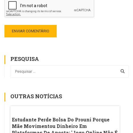
PESQUISA
OUTRAS NOTÍCIAS
o
Estudante Perde Bolsa Do Prouni Porque
Ideb 
Mãe Movimentou Dinheiro Em
Inici
Plataformas De Aposta: 'Jogo Online Não É
Desac