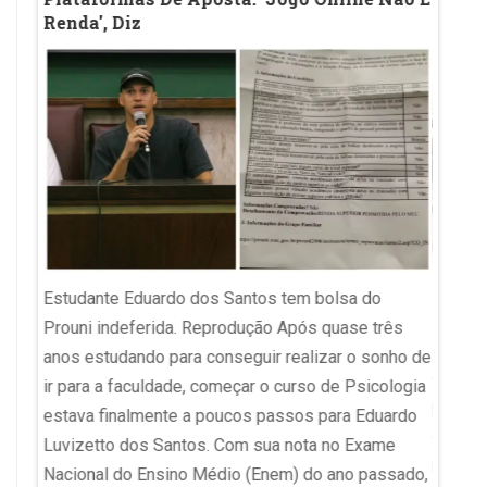
Renda', Diz
Evolu
Imagem 
Estudante Eduardo dos Santos tem bolsa do
RBS O 
Prouni indeferida. Reprodução Após quase três
a
Educaç
anos estudando para conseguir realizar o sonho de
 do
desemp
ir para a faculdade, começar o curso de Psicologia
édica
pública
estava finalmente a poucos passos para Eduardo
o
ensino
Luvizetto dos Santos. Com sua nota no Exame
metas 
Nacional do Ensino Médio (Enem) do ano passado,
o. A