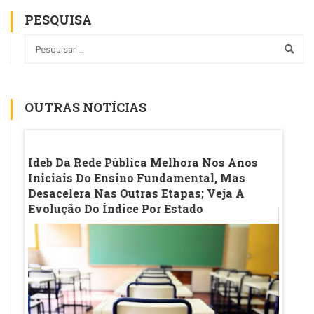
PESQUISA
OUTRAS NOTÍCIAS
m Em
Ideb Da Rede Pública Melhora Nos Anos
IA Na
m
Iniciais Do Ensino Fundamental, Mas
De Au
Desacelera Nas Outras Etapas; Veja A
Na M
Evolução Do Índice Por Estado