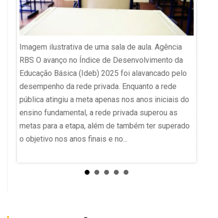
Aluno 
Imagem ilustrativa de uma sala de aula. Agência
Pelliz
no
RBS O avanço no Índice de Desenvolvimento da
modelo
 o
Educação Básica (Ideb) 2025 foi alavancado pelo
ambien
ento
desempenho da rede privada. Enquanto a rede
se rep
esta
pública atingiu a meta apenas nos anos iniciais do
profes
(MEC).
ensino fundamental, a rede privada superou as
pública
vos.
metas para a etapa, além de também ter superado
trabal
o objetivo nos anos finais e no...
voz e 
 a
enuncia
anal