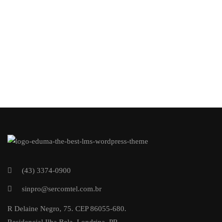
(43) 3374-0900
sinpro@sercomtel.com.br
R Delaine Negro, 75. CEP 86055-680.