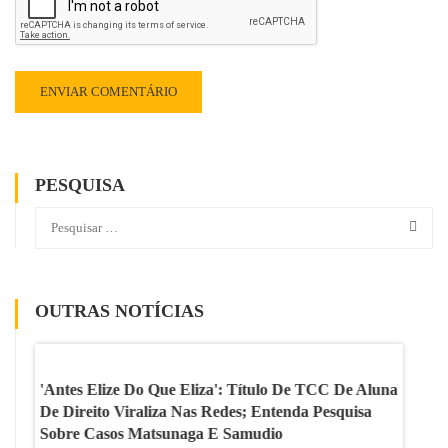
PESQUISA
OUTRAS NOTÍCIAS
a
'Antes Elize Do Que Eliza': Título De TCC De Aluna
Vírgul
omo
De Direito Viraliza Nas Redes; Entenda Pesquisa
Polêmi
Sobre Casos Matsunaga E Samudio