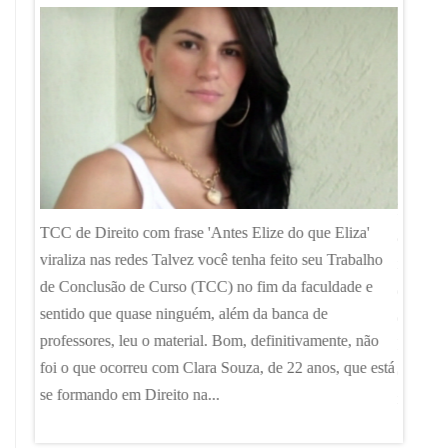
Pontuaçã
TCC de Direito com frase 'Antes Elize do que Eliza'
aspas R
viraliza nas redes Talvez você tenha feito seu Trabalho
indicar
ertas
de Conclusão de Curso (TCC) no fim da faculdade e
de pont
 LED |
sentido que quase ninguém, além da banca de
está sob
professores, leu o material. Bom, definitivamente, não
IA”. A 
Camargo
foi o que ocorreu com Clara Souza, de 22 anos, que está
que pas
O
se formando em Direito na...
isolar...
io. Os
. Com